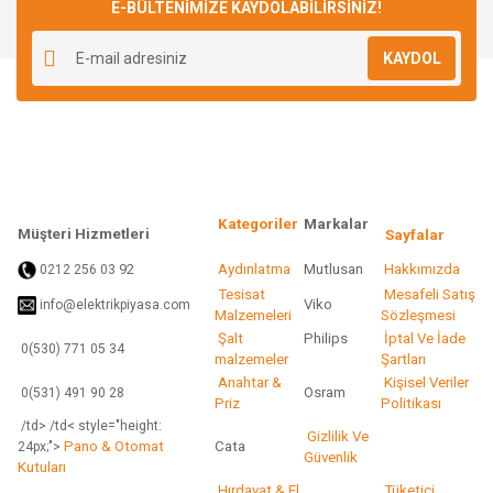
E-BÜLTENİMİZE KAYDOLABİLİRSİNİZ!
KAYDOL
Kategoriler
Markalar
Müşteri Hizmetleri
Sayfalar
92
Aydınlatma
Mutlusan
Hakkımızda
0212 256 03
Tesisat
Mesafeli Satış
Viko
info@elektrikpiyasa.com
Malzemeleri
Sözleşmesi
Şalt
Philips
İptal Ve İade
0(530) 771 05 34
malzemeler
Şartları
Anahtar &
Kişisel Veriler
Osram
0(531) 491 90 28
Priz
Politikası
/td> /td< style="height:
Gizlilik Ve
Pano & Otomat
Cata
24px;">
Güvenlik
Kutuları
Hırdavat & El
Tüketici