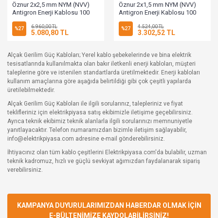
Öznur 2x2,5 mm NYM (NVV)
Öznur 2x1,5 mm NYM (NVV)
Antigron Enerji Kablosu 100
Antigron Enerji Kablosu 100
Metre
Metre
6.960,00 TL
4.524,00 TL
%27
%27
5.080,80 TL
3.302,52 TL
Alçak Gerilim Güç Kabloları; Yerel kablo şebekelerinde ve bina elektrik
tesisatlarında kullanılmakta olan bakır iletkenli enerji kabloları, müşteri
taleplerine göre ve istenilen standartlarda üretilmektedir. Enerji kabloları
kullanım amaçlarına göre aşağıda belirtildiği gibi çok çeşitli yapılarda
üretilebilmektedir.
Alçak Gerilim Güç Kabloları ile ilgili sorularınız, talepleriniz ve fiyat
teklifleriniz için elektrikpiyasa satış ekibimizle iletişime geçebilirsiniz.
Ayrıca teknik ekibimiz teknik alanlarla ilgili sorularınızı memnuniyetle
yanıtlayacaktır. Telefon numaramızdan bizimle iletişim sağlayabilir,
info@elektrikpiyasa.com adresine e-mail gönderebilirsiniz.
İhtiyacınız olan tüm kablo çeşitlerini Elektrikpiyasa.com'da bulabilir, uzman
teknik kadromuz, hızlı ve güçlü sevkiyat ağımızdan faydalanarak sipariş
verebilirsiniz.
KAMPANYA DUYURULARIMIZDAN HABERDAR OLMAK İÇİN
E-BÜLTENİMİZE KAYDOLABİLİRSİNİZ!