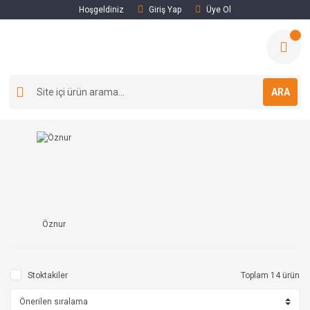
Hoşgeldiniz
Giriş Yap
Üye Ol
ARA
Öznur
Stoktakiler
Toplam 14 ürün