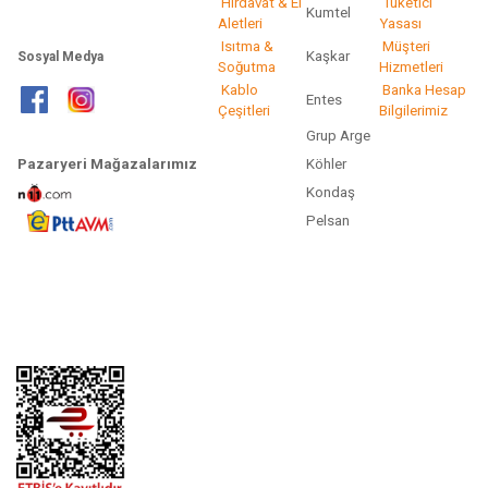
Hırdavat & El
Tüketici
Kumtel
Aletleri
Yasası
Isıtma &
Müşteri
Kaşkar
Sosyal Medya
Soğutma
Hizmetleri
Kablo
Banka Hesap
Entes
Çeşitleri
Bilgilerimiz
Grup Arge
Pazaryeri Mağazalarımız
Köhler
Kondaş
Pelsan