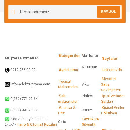
KAYDOL
Kategoriler
Markalar
Müşteri Hizmetleri
Sayfalar
Mutlusan
92
Aydınlatma
Hakkımızda
0212 256 03
Mesafeli
Tesisat
info@elektrikpiyasa.com
Viko
Satış
Malzemeleri
Sözleşmesi
Şalt
Philips
İptal Ve İade
0(530) 771 05 34
malzemeler
Şartları
Anahtar &
Kişisel Veriler
Osram
0(531) 491 90 28
Priz
Politikası
/td> /td< style="height:
Gizlilik Ve
Cata
Pano & Otomat Kutuları
Güvenlik
24px;">