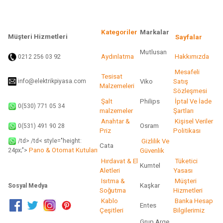
Kategoriler
Markalar
Müşteri Hizmetleri
Sayfalar
Mutlusan
92
Aydınlatma
Hakkımızda
0212 256 03
Mesafeli
Tesisat
info@elektrikpiyasa.com
Viko
Satış
Malzemeleri
Sözleşmesi
Şalt
Philips
İptal Ve İade
0(530) 771 05 34
malzemeler
Şartları
Anahtar &
Kişisel Veriler
Osram
0(531) 491 90 28
Priz
Politikası
/td> /td< style="height:
Gizlilik Ve
Cata
Pano & Otomat Kutuları
Güvenlik
24px;">
Hırdavat & El
Tüketici
Kumtel
Aletleri
Yasası
Isıtma &
Müşteri
Kaşkar
Sosyal Medya
Soğutma
Hizmetleri
Kablo
Banka Hesap
Entes
Çeşitleri
Bilgilerimiz
Grup Arge