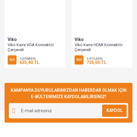
Viko
Viko
Viko Karre VGA Konnektör
Viko Karre HDMI Konnektör
Çerçeveli
Çerçeveli
1.270,80 TL
1.471,20 TL
%50
%50
635,40 TL
735,60 TL
KAMPANYA DUYURULARIMIZDAN HABERDAR OLMAK İÇİN
E-BÜLTENİMİZE KAYDOLABİLİRSİNİZ!
KAYDOL