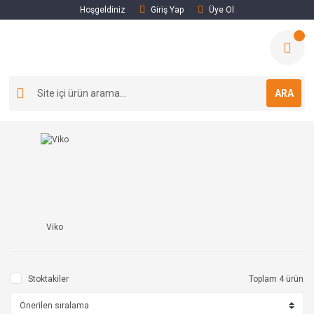
Hoşgeldiniz
Giriş Yap
Üye Ol
ARA
Viko
Stoktakiler
Toplam 4 ürün