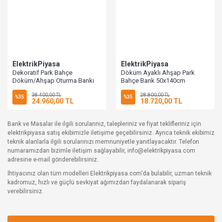
ElektrikPiyasa
ElektrikPiyasa
Dekoratif Park Bahçe
Döküm Ayaklı Ahşap Park
Döküm/Ahşap Oturma Bankı
Bahçe Bank 50x140cm
57x128cm
38.400,00 TL
28.800,00 TL
%35
%35
24.960,00 TL
18.720,00 TL
Bank ve Masalar ile ilgili sorularınız, talepleriniz ve fiyat teklifleriniz için
elektrikpiyasa satış ekibimizle iletişime geçebilirsiniz. Ayrıca teknik ekibimiz
teknik alanlarla ilgili sorularınızı memnuniyetle yanıtlayacaktır. Telefon
numaramızdan bizimle iletişim sağlayabilir, info@elektrikpiyasa.com
adresine e-mail gönderebilirsiniz.
İhtiyacınız olan tüm modelleri Elektrikpiyasa.com'da bulabilir, uzman teknik
kadromuz, hızlı ve güçlü sevkiyat ağımızdan faydalanarak sipariş
verebilirsiniz.