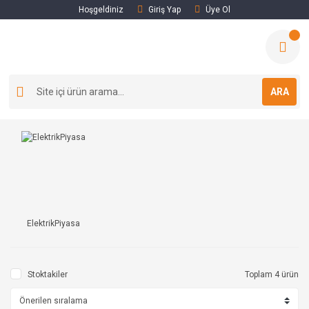
Hoşgeldiniz
Giriş Yap
Üye Ol
ARA
ElektrikPiyasa
Stoktakiler
Toplam 4 ürün