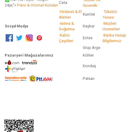
Cata
Pano & Otomat Kutuları
Güvenlik
24px;">
Hırdavat & El
Tüketici
Kumtel
Aletleri
Yasası
Isıtma &
Müşteri
Kaşkar
Sosyal Medya
Soğutma
Hizmetleri
Kablo
Banka Hesap
Entes
Çeşitleri
Bilgilerimiz
Grup Arge
Pazaryeri Mağazalarımız
Köhler
Kondaş
Pelsan