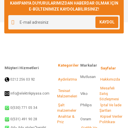
KAMPANYA DUYURULARIMIZDAN HABERDAR OLMAK İÇİN
E-BÜLTENİMİZE KAYDOLABİLİRSİNİZ!
KAYDOL
Kategoriler
Markalar
Müşteri Hizmetleri
Sayfalar
Mutlusan
92
Aydınlatma
Hakkımızda
0212 256 03
Mesafeli
Tesisat
info@elektrikpiyasa.com
Viko
Satış
Malzemeleri
Sözleşmesi
Şalt
Philips
İptal Ve İade
0(530) 771 05 34
malzemeler
Şartları
Anahtar &
Kişisel Veriler
Osram
0(531) 491 90 28
Priz
Politikası
/td> /td< style="height:
Gizlilik Ve