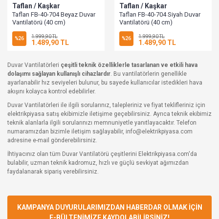
Taflan / Kaşkar
Taflan / Kaşkar
Taflan FB-40-704 Beyaz Duvar
Taflan FB-40-704 Siyah Duvar
Vantilatörü (40 cm)
Vantilatörü (40 cm)
1.999,90 TL
1.999,90 TL
%26
%26
1.489,90 TL
1.489,90 TL
Duvar Vantilatörleri
çeşitli teknik özelliklerle tasarlanan ve etkili hava
dolaşımı sağlayan kullanışlı cihazlardır
. Bu vantilatörlerin genellikle
ayarlanabilir hız seviyeleri bulunur, bu sayede kullanıcılar istedikleri hava
akışını kolayca kontrol edebilirler.
Duvar Vantilatörleri ile ilgili sorularınız, talepleriniz ve fiyat teklifleriniz için
elektrikpiyasa satış ekibimizle iletişime geçebilirsiniz. Ayrıca teknik ekibimiz
teknik alanlarla ilgili sorularınızı memnuniyetle yanıtlayacaktır. Telefon
numaramızdan bizimle iletişim sağlayabilir, info@elektrikpiyasa.com
adresine e-mail gönderebilirsiniz.
İhtiyacınız olan tüm Duvar Vantilatörü çeşitlerini Elektrikpiyasa.com'da
bulabilir, uzman teknik kadromuz, hızlı ve güçlü sevkiyat ağımızdan
faydalanarak sipariş verebilirsiniz.
KAMPANYA DUYURULARIMIZDAN HABERDAR OLMAK İÇİN
E-BÜLTENİMİZE KAYDOLABİLİRSİNİZ!