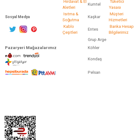
Hırdavat & El
Tüketici
Kumtel
Aletleri
Yasası
Isıtma &
Müşteri
Kaşkar
Sosyal Medya
Soğutma
Hizmetleri
Kablo
Banka Hesap
Entes
Çeşitleri
Bilgilerimiz
Grup Arge
Pazaryeri Mağazalarımız
Köhler
Kondaş
Pelsan