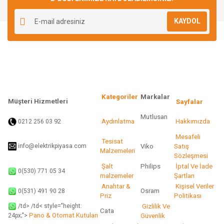
KAYDOL
Kategoriler
Markalar
Müşteri Hizmetleri
Sayfalar
Mutlusan
92
Aydınlatma
Hakkımızda
0212 256 03
Mesafeli
Tesisat
info@elektrikpiyasa.com
Viko
Satış
Malzemeleri
Sözleşmesi
Şalt
Philips
İptal Ve İade
0(530) 771 05 34
malzemeler
Şartları
Anahtar &
Kişisel Veriler
Osram
0(531) 491 90 28
Priz
Politikası
/td> /td< style="height:
Gizlilik Ve
Cata
Pano & Otomat Kutuları
Güvenlik
24px;">