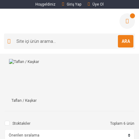
Hoşgeldiniz
Giriş Yap
Üye Ol
ARA
Taflan / Kaşkar
Stoktakiler
Toplam 6 ürün