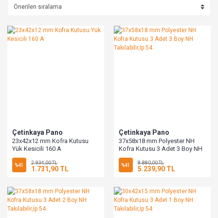
Çetinkaya Pano
Çetinkaya Pano
23x42x12 mm Kofra Kutusu
37x58x18 mm Polyester NH
Yük Kesicili 160 A
Kofra Kutusu 3 Adet 3 Boy NH
Takılabilir,Ip 54
2.934,00 TL
8.880,00 TL
%41
%41
1.731,90 TL
5.239,90 TL