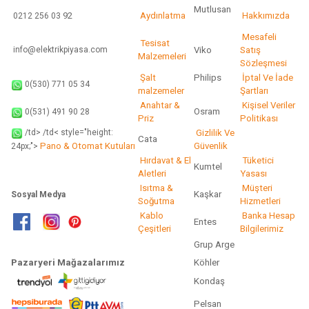
Mutlusan
92
Aydınlatma
Hakkımızda
0212 256 03
Mesafeli
Tesisat
info@elektrikpiyasa.com
Viko
Satış
Malzemeleri
Sözleşmesi
Şalt
Philips
İptal Ve İade
0(530) 771 05 34
malzemeler
Şartları
Anahtar &
Kişisel Veriler
Osram
0(531) 491 90 28
Priz
Politikası
/td> /td< style="height:
Gizlilik Ve
Cata
Pano & Otomat Kutuları
Güvenlik
24px;">
Hırdavat & El
Tüketici
Kumtel
Aletleri
Yasası
Isıtma &
Müşteri
Kaşkar
Sosyal Medya
Soğutma
Hizmetleri
Kablo
Banka Hesap
Entes
Çeşitleri
Bilgilerimiz
Grup Arge
Pazaryeri Mağazalarımız
Köhler
Kondaş
Pelsan