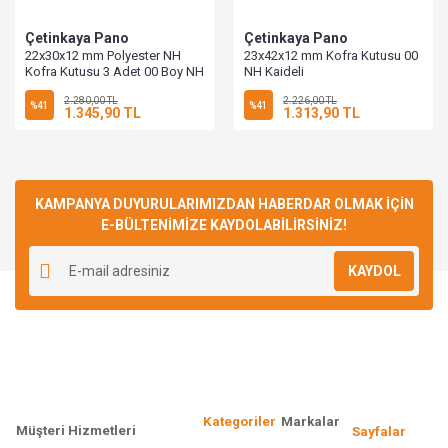
Çetinkaya Pano
Çetinkaya Pano
22x30x12 mm Polyester NH
23x42x12 mm Kofra Kutusu 00
Kofra Kutusu 3 Adet 00 Boy NH
NH Kaideli
Takılabilir Ip 54
2.280,00 TL
2.226,00 TL
%41
%41
1.345,90 TL
1.313,90 TL
KAMPANYA DUYURULARIMIZDAN HABERDAR OLMAK İÇİN
E-BÜLTENİMİZE KAYDOLABİLİRSİNİZ!
KAYDOL
Kategoriler
Markalar
Müşteri Hizmetleri
Sayfalar