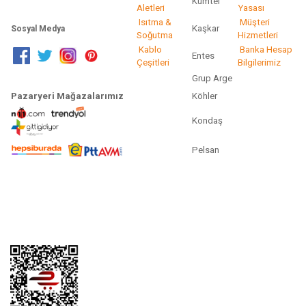
Kumtel
Aletleri
Yasası
Isıtma &
Müşteri
Kaşkar
Sosyal Medya
Soğutma
Hizmetleri
Kablo
Banka Hesap
Entes
Çeşitleri
Bilgilerimiz
Grup Arge
Pazaryeri Mağazalarımız
Köhler
Kondaş
Pelsan