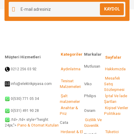
KAYDOL
Kategoriler
Markalar
Müşteri Hizmetleri
Sayfalar
Mutlusan
92
Aydınlatma
Hakkımızda
0212 256 03
Mesafeli
Tesisat
info@elektrikpiyasa.com
Viko
Satış
Malzemeleri
Sözleşmesi
Şalt
Philips
İptal Ve İade
0(530) 771 05 34
malzemeler
Şartları
Anahtar &
Kişisel Veriler
Osram
0(531) 491 90 28
Priz
Politikası
/td> /td< style="height:
Gizlilik Ve
Cata
Pano & Otomat Kutuları
Güvenlik
24px;">
Hırdavat & El
Tüketici