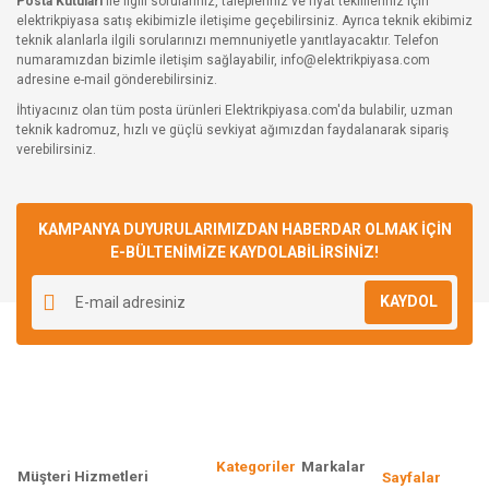
Posta Kutuları
ile ilgili sorularınız, talepleriniz ve fiyat teklifleriniz için
elektrikpiyasa satış ekibimizle iletişime geçebilirsiniz. Ayrıca teknik ekibimiz
teknik alanlarla ilgili sorularınızı memnuniyetle yanıtlayacaktır. Telefon
numaramızdan bizimle iletişim sağlayabilir, info@elektrikpiyasa.com
adresine e-mail gönderebilirsiniz.
İhtiyacınız olan tüm posta ürünleri Elektrikpiyasa.com'da bulabilir, uzman
teknik kadromuz, hızlı ve güçlü sevkiyat ağımızdan faydalanarak sipariş
verebilirsiniz.
KAMPANYA DUYURULARIMIZDAN HABERDAR OLMAK İÇİN
E-BÜLTENİMİZE KAYDOLABİLİRSİNİZ!
KAYDOL
Kategoriler
Markalar
Müşteri Hizmetleri
Sayfalar