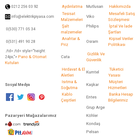
92
Aydınlatma
Mutlusan
Hakkımızda
0212 256 03
Tesisat
Mesafeli Satış
Viko
info@elektrikpiyasa.com
Malzemeleri
Sözleşmesi
Şalt
Philips
İptal Ve İade
0(530) 771 05 34
malzemeler
Şartları
Anahtar &
Kişisel Veriler
Osram
0(531) 491 90 28
Priz
Politikası
/td> /td< style="height:
Gizlilik Ve
Pano & Otomat
Cata
24px;">
Güvenlik
Kutuları
Hırdavat & El
Tüketici
Kumtel
Aletleri
Yasası
Isıtma &
Müşteri
Kaşkar
Sosyal Medya
Soğutma
Hizmetleri
Kablo
Banka Hesap
Entes
Çeşitleri
Bilgilerimiz
Grup Arge
Pazaryeri Mağazalarımız
Köhler
Kondaş
Pelsan