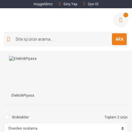
Hoşgeldiniz
Giriş Yap
Üye Ol
ARA
ElektrikPiyasa
Stoktakiler
Toplam 2 ürün