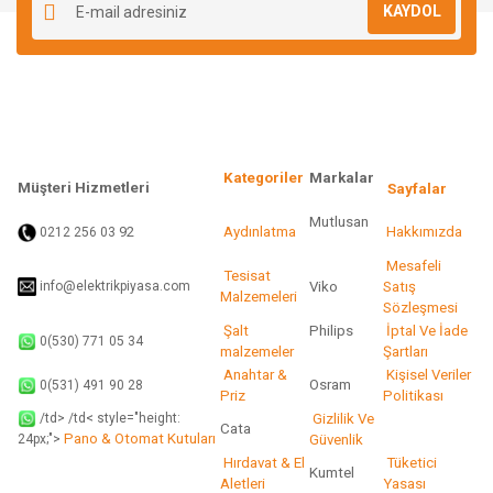
KAYDOL
Kategoriler
Markalar
Müşteri Hizmetleri
Sayfalar
Mutlusan
92
Aydınlatma
Hakkımızda
0212 256 03
Mesafeli
Tesisat
info@elektrikpiyasa.com
Viko
Satış
Malzemeleri
Sözleşmesi
Şalt
Philips
İptal Ve İade
0(530) 771 05 34
malzemeler
Şartları
Anahtar &
Kişisel Veriler
Osram
0(531) 491 90 28
Priz
Politikası
/td> /td< style="height:
Gizlilik Ve
Cata
Pano & Otomat Kutuları
Güvenlik
24px;">
Hırdavat & El
Tüketici
Kumtel
Aletleri
Yasası