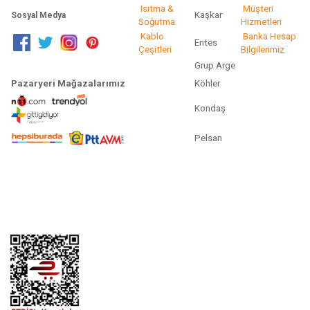
Isıtma &
Müşteri
Kaşkar
Sosyal Medya
Soğutma
Hizmetleri
Kablo
Banka Hesap
Entes
Çeşitleri
Bilgilerimiz
Grup Arge
Pazaryeri Mağazalarımız
Köhler
Kondaş
Pelsan