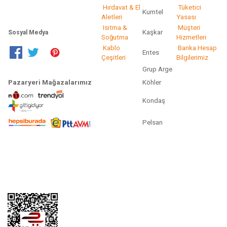
Hırdavat & El
Tüketici
Kumtel
Aletleri
Yasası
Isıtma &
Müşteri
Kaşkar
Sosyal Medya
Soğutma
Hizmetleri
Kablo
Banka Hesap
Entes
Çeşitleri
Bilgilerimiz
Grup Arge
Pazaryeri Mağazalarımız
Köhler
Kondaş
Pelsan