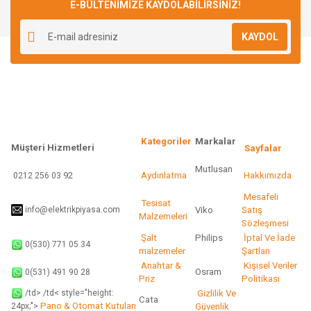
E-BÜLTENİMİZE KAYDOLABİLİRSİNİZ!
KAYDOL
Kategoriler
Markalar
Müşteri Hizmetleri
Sayfalar
Mutlusan
92
Aydınlatma
Hakkımızda
0212 256 03
Mesafeli
Tesisat
info@elektrikpiyasa.com
Viko
Satış
Malzemeleri
Sözleşmesi
Şalt
Philips
İptal Ve İade
0(530) 771 05 34
malzemeler
Şartları
Anahtar &
Kişisel Veriler
Osram
0(531) 491 90 28
Priz
Politikası
/td> /td< style="height:
Gizlilik Ve
Cata
Pano & Otomat Kutuları
Güvenlik
24px;">