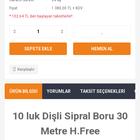
Garanti Süresi
24 Ay
Fiyat
1.380,00 TL + KDV
* 102,64 TL den başlayan taksitlerle!!
SEPETE EKLE
HEMEN AL
Karşılaştır
ÜRÜN BİLGİSİ
YORUMLAR
TAKSİT SEÇENEKLERİ
ÖN
10 luk Dişli Sipral Boru 30
Metre H.Free