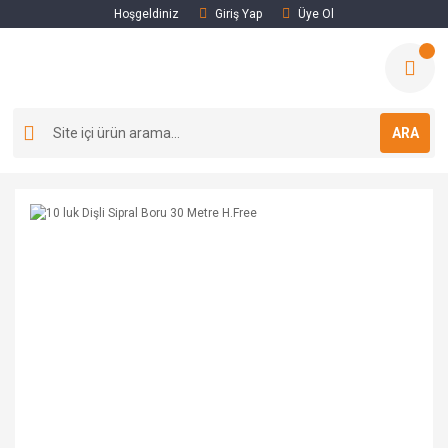
Hoşgeldiniz
Giriş Yap
Üye Ol
ARA