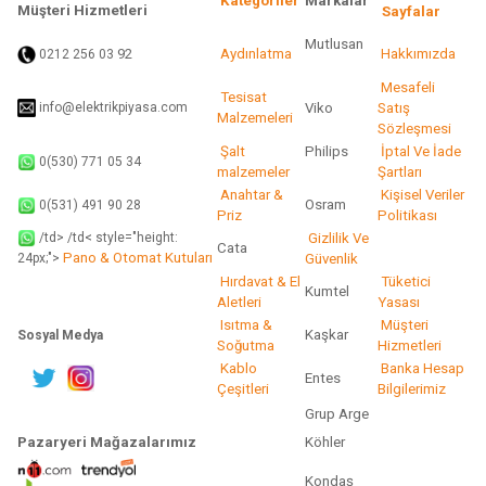
Kategoriler
Markalar
Müşteri Hizmetleri
Sayfalar
Mutlusan
92
Aydınlatma
Hakkımızda
0212 256 03
Gönder
Mesafeli
Tesisat
info@elektrikpiyasa.com
Viko
Satış
Malzemeleri
Sözleşmesi
Şalt
Philips
İptal Ve İade
0(530) 771 05 34
malzemeler
Şartları
Anahtar &
Kişisel Veriler
Osram
0(531) 491 90 28
Priz
Politikası
/td> /td< style="height:
Gizlilik Ve
Cata
Pano & Otomat Kutuları
Güvenlik
24px;">
Hırdavat & El
Tüketici
Kumtel
Aletleri
Yasası
Isıtma &
Müşteri
Kaşkar
Sosyal Medya
Soğutma
Hizmetleri
Kablo
Banka Hesap
Entes
Çeşitleri
Bilgilerimiz
Grup Arge
Pazaryeri Mağazalarımız
Köhler
Kondaş