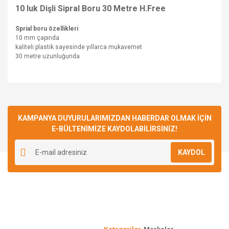
10 luk Dişli Sipral Boru 30 Metre H.Free
Sprial boru özellikleri
10 mm çapında
kaliteli plastik sayesinde yıllarca mukavemet
30 metre uzunluğunda
Bu ürünün fiyat bilgisi, resim, ürün açıklamalarında ve diğer
konularda yetersiz gördüğünüz noktaları öneri formunu
Bu ürüne ilk yorumu siz yapın!
kullanarak tarafımıza iletebilirsiniz.
Görüş ve önerileriniz için teşekkür ederiz.
KAMPANYA DUYURULARIMIZDAN HABERDAR OLMAK İÇİN
E-BÜLTENİMİZE KAYDOLABİLİRSİNİZ!
Yorum Yaz
Ürün resmi kalitesiz, bozuk veya görüntülenemiyor.
KAYDOL
Ürün açıklamasında eksik bilgiler bulunuyor.
Ürün bilgilerinde hatalar bulunuyor.
Ürün fiyatı diğer sitelerden daha pahalı.
Bu ürüne benzer farklı alternatifler olmalı.