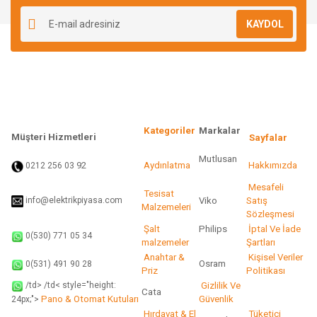
Ürün resmi kalitesiz, bozuk veya görüntülenemiyor.
KAYDOL
Ürün açıklamasında eksik bilgiler bulunuyor.
Ürün bilgilerinde hatalar bulunuyor.
Ürün fiyatı diğer sitelerden daha pahalı.
Bu ürüne benzer farklı alternatifler olmalı.
Kategoriler
Markalar
Müşteri Hizmetleri
Sayfalar
Mutlusan
92
Aydınlatma
Hakkımızda
0212 256 03
Gönder
Mesafeli
Tesisat
info@elektrikpiyasa.com
Viko
Satış
Malzemeleri
Sözleşmesi
Şalt
Philips
İptal Ve İade
0(530) 771 05 34
malzemeler
Şartları
Anahtar &
Kişisel Veriler
Osram
0(531) 491 90 28
Priz
Politikası
/td> /td< style="height:
Gizlilik Ve
Cata
Pano & Otomat Kutuları
Güvenlik
24px;">
Hırdavat & El
Tüketici