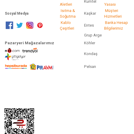
Kumtel
Aletleri
Yasası
Isıtma &
Müşteri
Kaşkar
Sosyal Medya
Soğutma
Hizmetleri
Kablo
Banka Hesap
Entes
Çeşitleri
Bilgilerimiz
Grup Arge
Pazaryeri Mağazalarımız
Köhler
Kondaş
Pelsan