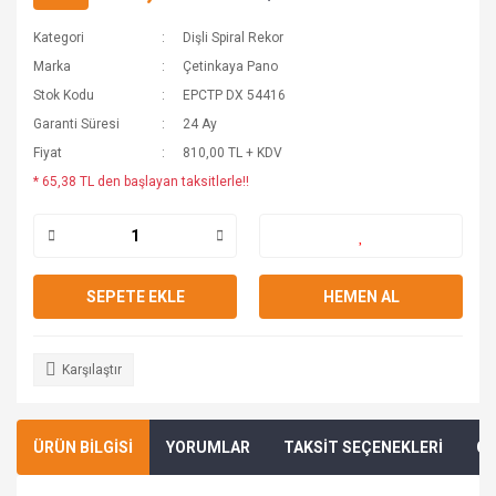
Kategori
Dişli Spiral Rekor
Havuz Aydınlatma Ürünleri
Marka
Çetinkaya Pano
Stok Kodu
EPCTP DX 54416
Led Perdeler
Garanti Süresi
24 Ay
Fiyat
810,00 TL + KDV
Ray Armatürler
* 65,38 TL den başlayan taksitlerle!!
SEPETE EKLE
HEMEN AL
Karşılaştır
ÜRÜN BİLGİSİ
YORUMLAR
TAKSİT SEÇENEKLERİ
ÖN