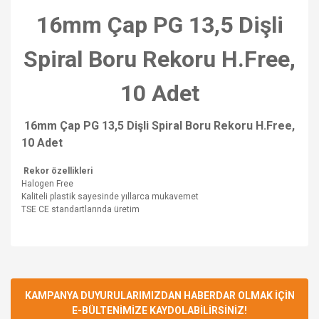
16mm Çap PG 13,5 Dişli
Spiral Boru Rekoru H.Free,
10 Adet
16mm Çap PG 13,5 Dişli Spiral Boru Rekoru H.Free,
10 Adet
Rekor özellikleri
Halogen Free
Kaliteli plastik sayesinde yıllarca mukavemet
TSE CE standartlarında üretim
Bu ürünün fiyat bilgisi, resim, ürün açıklamalarında ve diğer
konularda yetersiz gördüğünüz noktaları öneri formunu
Bu ürüne ilk yorumu siz yapın!
kullanarak tarafımıza iletebilirsiniz.
Görüş ve önerileriniz için teşekkür ederiz.
KAMPANYA DUYURULARIMIZDAN HABERDAR OLMAK İÇİN
E-BÜLTENİMİZE KAYDOLABİLİRSİNİZ!
Yorum Yaz