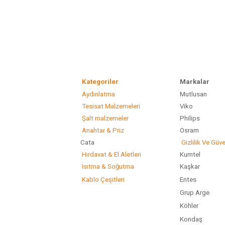
Kategoriler
Marka
Aydınlatma
Mutlusan
Gönder
Tesisat Malzemeleri
Viko
Şalt malzemeler
Philip
Anahtar & Priz
Osram
ı
Cata
Gizlilik Ve Güve
Hırdavat & El Aletleri
Kumtel
Isıtma & Soğutma
Kaşkar
Kablo Çeşitleri
Entes
Grup Arge
Köhler
Kondaş