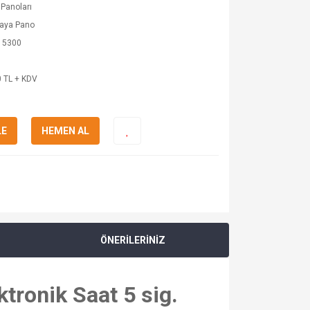
Panoları
kaya Pano
 5300
 TL + KDV
LE
HEMEN AL
ÖNERİLERİNİZ
tronik Saat 5 sig.