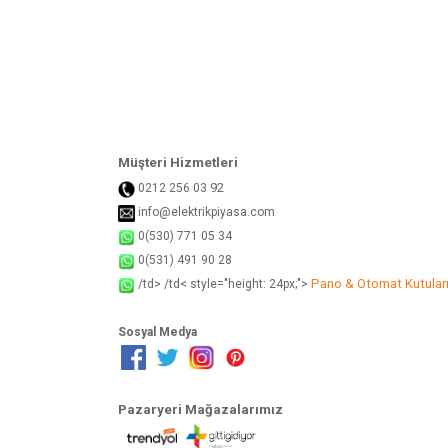
Ürün bilgilerinde hatalar bulunuyor.
Ürün fiyatı diğer sitelerden daha pahalı.
Bu ürüne benzer farklı alternatifler olmalı.
Müşteri Hizmetleri
92
0212 256 03
info@elektrikpiyasa.com
0(530) 771 05 34
0(531) 491 90 28
Pano & Otomat Kutular
/td> /td< style="height: 24px;">
Sosyal Medya
Pazaryeri Mağazalarımız