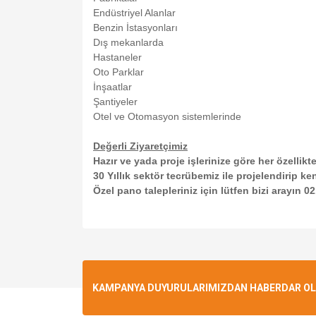
Endüstriyel Alanlar
Benzin İstasyonları
Dış mekanlarda
Hastaneler
Oto Parklar
İnşaatlar
Şantiyeler
Otel ve Otomasyon sistemlerinde
Değerli Ziyaretçimiz
Hazır ve yada proje işlerinize göre her özellikte
30 Yıllık sektör tecrübemiz ile projelendirip ken
Özel pano talepleriniz için lütfen bizi arayın 0
Bu ürünün fiyat bilgisi, resim, ürün açıklamalarında v
Görüş ve önerileriniz için teşekkür ederiz.
Ürün resmi kalitesiz, bozuk veya görüntülenemiyo
KAMPANYA DUYURULARIMIZDAN HABERDAR OLMA
Ürün açıklamasında eksik bilgiler bulunuyor.