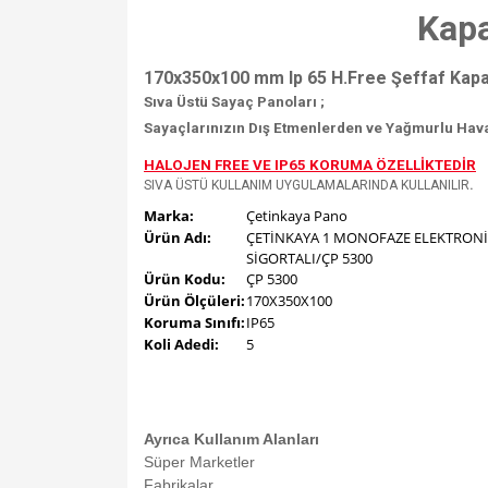
Kapa
170x350x100 mm Ip 65 H.Free Şeffaf Kapakl
Sıva Üstü Sayaç Panoları ;
Sayaçlarınızın Dış Etmenlerden ve Yağmurlu Hava 
HALOJEN FREE VE IP65 KORUMA ÖZELLİKTEDİR
SIVA ÜSTÜ KULLANIM UYGULAMALARINDA KULLANILIR
.
Marka:
Çetinkaya Pano
Ürün Adı:
ÇETİNKAYA 1 MONOFAZE ELEKTRONİ
SİGORTALI/ÇP 5300
Ürün Kodu:
ÇP 5300
Ürün Ölçüleri:
170X350X100
Koruma Sınıfı:
IP65
Koli Adedi:
5
Ayrıca Kullanım Alanları
Süper Marketler
Fabrikalar