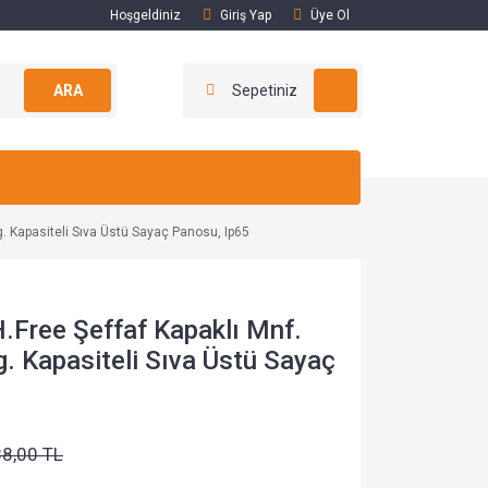
Hoşgeldiniz
Giriş Yap
Üye Ol
ARA
Sepetiniz
. Kapasiteli Sıva Üstü Sayaç Panosu, Ip65
Free Şeffaf Kapaklı Mnf.
g. Kapasiteli Sıva Üstü Sayaç
88,00 TL