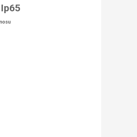
 Ip65
anosu