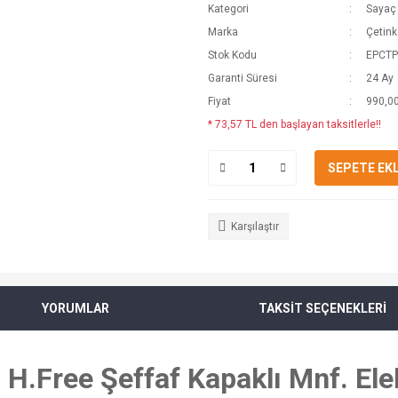
Kategori
Sayaç 
Marka
Çetin
Stok Kodu
EPCTP
Garanti Süresi
24 Ay
Fiyat
990,00
* 73,57 TL den başlayan taksitlerle!!
SEPETE EK
Karşılaştır
YORUMLAR
TAKSİT SEÇENEKLERİ
Free Şeffaf Kapaklı Mnf. Elek