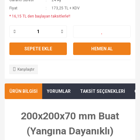
Garanti Süresi
24 Ay
Fiyat
173,25 TL + KDV
* 16,15 TL den başlayan taksitlerle!!
SEPETE EKLE
HEMEN AL
Karşılaştır
ÜRÜN BİLGİSİ
YORUMLAR
TAKSİT SEÇENEKLERİ
ÖN
200x200x70 mm Buat
(Yangına Dayanıklı)