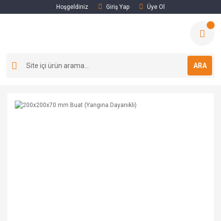
Hoşgeldiniz
Giriş Yap
Üye Ol
ARA