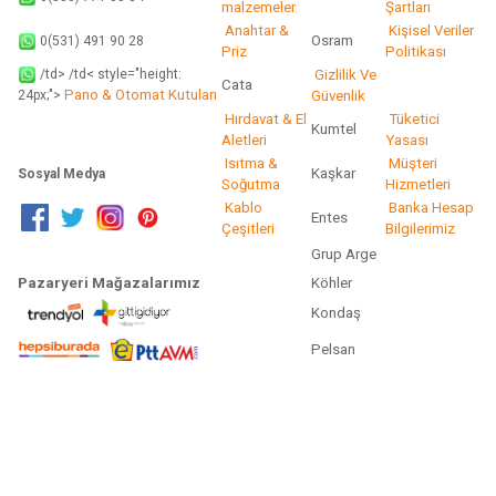
malzemeler
Şartları
Anahtar &
Kişisel Veriler
Osram
0(531) 491 90 28
Priz
Politikası
/td> /td< style="height:
Gizlilik Ve
Cata
Pano & Otomat Kutuları
Güvenlik
24px;">
Hırdavat & El
Tüketici
Kumtel
Aletleri
Yasası
Isıtma &
Müşteri
Kaşkar
Sosyal Medya
Soğutma
Hizmetleri
Kablo
Banka Hesap
Entes
Çeşitleri
Bilgilerimiz
Grup Arge
Pazaryeri Mağazalarımız
Köhler
Kondaş
Pelsan