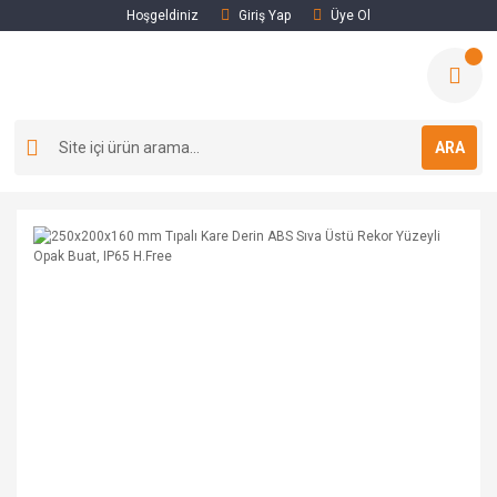
Hoşgeldiniz
Giriş Yap
Üye Ol
ARA