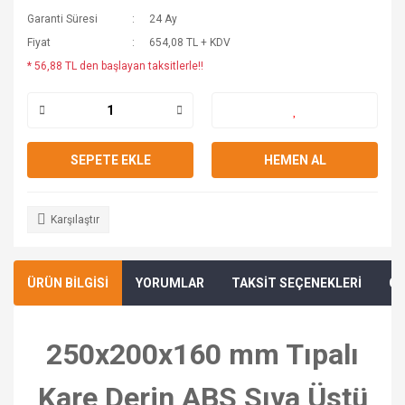
Garanti Süresi
24 Ay
Fiyat
654,08 TL + KDV
* 56,88 TL den başlayan taksitlerle!!
SEPETE EKLE
HEMEN AL
Karşılaştır
ÜRÜN BİLGİSİ
YORUMLAR
TAKSİT SEÇENEKLERİ
ÖN
250x200x160 mm Tıpalı
Kare Derin ABS Sıva Üstü