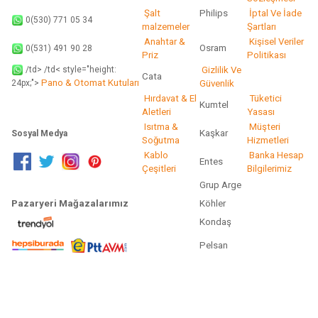
Şalt
Philips
İptal Ve İade
0(530) 771 05 34
malzemeler
Şartları
Anahtar &
Kişisel Veriler
Osram
0(531) 491 90 28
Priz
Politikası
/td> /td< style="height:
Gizlilik Ve
Cata
Pano & Otomat Kutuları
Güvenlik
24px;">
Hırdavat & El
Tüketici
Kumtel
Aletleri
Yasası
Isıtma &
Müşteri
Kaşkar
Sosyal Medya
Soğutma
Hizmetleri
Kablo
Banka Hesap
Entes
Çeşitleri
Bilgilerimiz
Grup Arge
Pazaryeri Mağazalarımız
Köhler
Kondaş
Pelsan