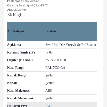
Paslanmaz çelik vidalar
Çalışma Sıcaklığı +60 ile -25
°C
ABS Malzeme
Ek bilgi
Alt Kategori
Buatlar
Açıklama
Sıva Üstü Düz Yüzeyli Şeffaf Buatlar
Koruma Sınıfı (IP)
IP 65
Ölçüler (EXBXD)
250 x 200 x 90
Kasa Rengi
RAL 7030 Gri
Kapak Rengi
Şeffaf
Kapak
Şeffaf
Kasa Malzemesi
ABS
Kapak Malzemesi
Şeffaf
Hallogen Free
Evet