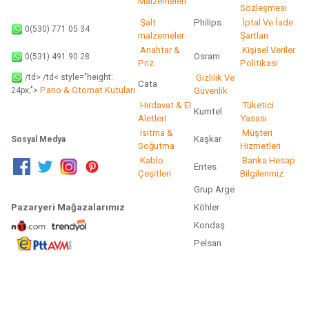
Malzemeleri
Sözleşmesi
Şalt
Philips
İptal Ve İade
0(530) 771 05 34
malzemeler
Şartları
Anahtar &
Kişisel Veriler
Osram
0(531) 491 90 28
Priz
Politikası
/td> /td< style="height:
Gizlilik Ve
Cata
Pano & Otomat Kutuları
Güvenlik
24px;">
Hırdavat & El
Tüketici
Kumtel
Aletleri
Yasası
Isıtma &
Müşteri
Kaşkar
Sosyal Medya
Soğutma
Hizmetleri
Kablo
Banka Hesap
Entes
Çeşitleri
Bilgilerimiz
Grup Arge
Pazaryeri Mağazalarımız
Köhler
Kondaş
Pelsan