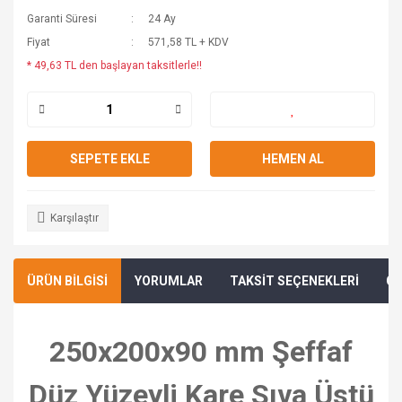
Garanti Süresi
24 Ay
Fiyat
571,58 TL + KDV
* 49,63 TL den başlayan taksitlerle!!
SEPETE EKLE
HEMEN AL
Karşılaştır
ÜRÜN BİLGİSİ
YORUMLAR
TAKSİT SEÇENEKLERİ
ÖN
250x200x90 mm Şeffaf
Düz Yüzeyli Kare Sıva Üstü