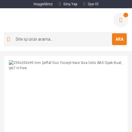
Hoşgeldiniz
Giriş Yap
Üye Ol
ARA