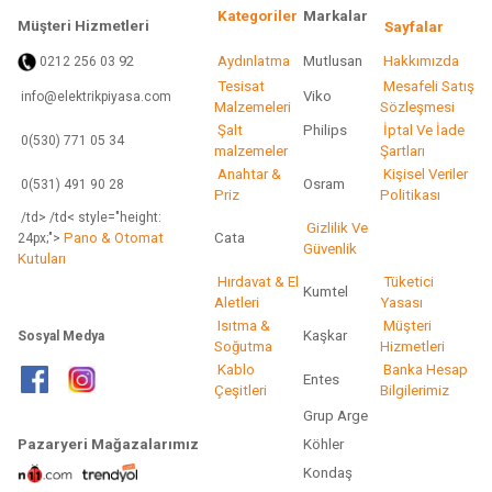
Kategoriler
Markalar
Müşteri Hizmetleri
Sayfalar
92
Aydınlatma
Mutlusan
Hakkımızda
0212 256 03
Tesisat
Mesafeli Satış
Viko
info@elektrikpiyasa.com
Gönder
Malzemeleri
Sözleşmesi
Şalt
Philips
İptal Ve İade
0(530) 771 05 34
malzemeler
Şartları
Anahtar &
Kişisel Veriler
Osram
0(531) 491 90 28
Priz
Politikası
/td> /td< style="height:
Gizlilik Ve
Pano & Otomat
Cata
24px;">
Güvenlik
Kutuları
Hırdavat & El
Tüketici
Kumtel
Aletleri
Yasası
Isıtma &
Müşteri
Kaşkar
Sosyal Medya
Soğutma
Hizmetleri
Kablo
Banka Hesap
Entes
Çeşitleri
Bilgilerimiz
Grup Arge
Pazaryeri Mağazalarımız
Köhler
Kondaş