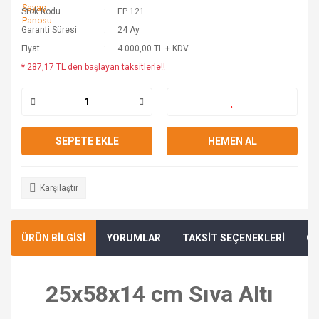
Stok Kodu
EP 121
Garanti Süresi
24 Ay
Fiyat
4.000,00 TL + KDV
* 287,17 TL den başlayan taksitlerle!!
SEPETE EKLE
HEMEN AL
Karşılaştır
ÜRÜN BİLGİSİ
YORUMLAR
TAKSİT SEÇENEKLERİ
ÖN
25x58x14 cm Sıva Altı