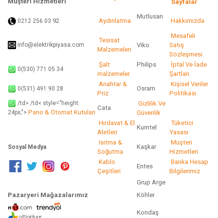
Müşteri Hizmetleri
Sayfalar
Mutlusan
92
Aydınlatma
Hakkımızda
0212 256 03
Gönder
Mesafeli
Tesisat
info@elektrikpiyasa.com
Viko
Satış
Malzemeleri
Sözleşmesi
Şalt
Philips
İptal Ve İade
0(530) 771 05 34
malzemeler
Şartları
Anahtar &
Kişisel Veriler
Osram
0(531) 491 90 28
Priz
Politikası
/td> /td< style="height:
Gizlilik Ve
Cata
Pano & Otomat Kutuları
Güvenlik
24px;">
Hırdavat & El
Tüketici
Kumtel
Aletleri
Yasası
Isıtma &
Müşteri
Kaşkar
Sosyal Medya
Soğutma
Hizmetleri
Kablo
Banka Hesap
Entes
Çeşitleri
Bilgilerimiz
Grup Arge
Pazaryeri Mağazalarımız
Köhler
Kondaş