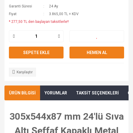
Garanti Süresi
24 Ay
Fiyat
3.865,00 TL + KDV
* 277,50 TL den başlayan taksitlerle!!
SEPETE EKLE
HEMEN AL
Karşılaştır
ÜRÜN BİLGİSİ
YORUMLAR
TAKSİT SEÇENEKLERİ
ÖN
305x544x87 mm 24'lü Sıva
Altı Şeffaf Kapaklı Metal