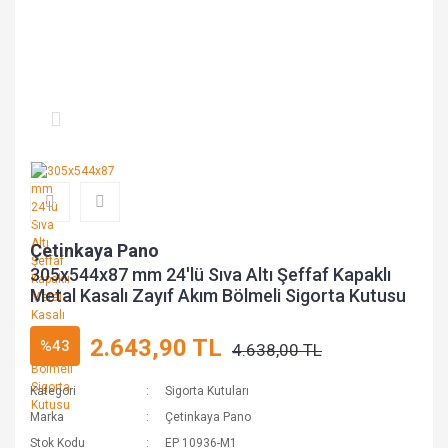
Çetinkaya Pano
305x544x87 mm 24'lü Sıva Altı Şeffaf Kapaklı
Metal Kasalı Zayıf Akım Bölmeli Sigorta Kutusu
2.643,90 TL
%43
4.638,00 TL
Kategori
Sigorta Kutuları
Marka
Çetinkaya Pano
Stok Kodu
EP 10936-M1