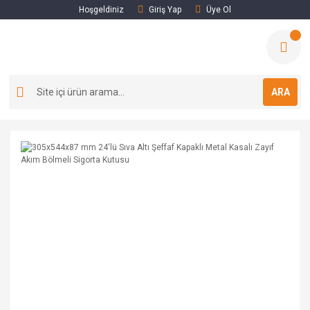
Hoşgeldiniz
Giriş Yap
Üye Ol
ARA