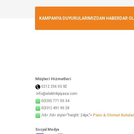
Görüş ve önerileriniz için teşekkür ederiz.
Ürün resmi kalitesiz, bozuk veya görüntülenemiyo
KAMPANYA DUYURULARIMIZDAN HABERDAR OLMA
Ürün açıklamasında eksik bilgiler bulunuyor.
Ürün bilgilerinde hatalar bulunuyor.
Ürün fiyatı diğer sitelerden daha pahalı.
Bu ürüne benzer farklı alternatifler olmalı.
Müşteri Hizmetleri
92
0212 256 03
info@elektrikpiyasa.com
0(530) 771 05 34
0(531) 491 90 28
Pano & Otomat Kutular
/td> /td< style="height: 24px;">
Sosyal Medya