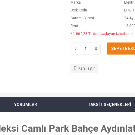
Marka
Elektr
Stok Kodu
EP-BH
Garanti Süresi
24 Ay
Fiyat
13.000
* 1.064,28 TL den başlayan taksitlerle!!
SEPETE EK
Karşılaştır
YORUMLAR
TAKSİT SEÇENEKLERİ
eksi Camlı Park Bahçe Aydınl