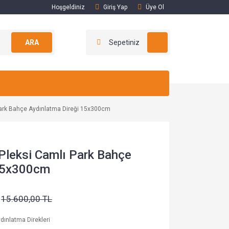
Hoşgeldiniz
Giriş Yap
Üye Ol
ARA
Sepetiniz
Park Bahçe Aydınlatma Direği 15x300cm
leksi Camlı Park Bahçe
 15x300cm
15.600,00 TL
dınlatma Direkleri