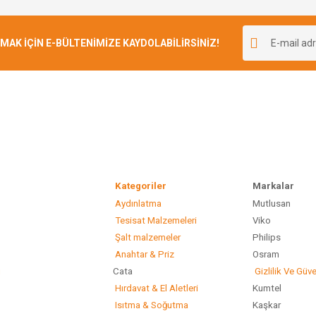
Bu ürüne ilk yorumu siz yapın!
r.
K İÇİN E-BÜLTENİMİZE KAYDOLABİLİRSİNİZ!
Yorum Yaz
Kategoriler
Marka
Aydınlatma
Mutlusan
Gönder
Tesisat Malzemeleri
Viko
Şalt malzemeler
Philip
Anahtar & Priz
Osram
ı
Cata
Gizlilik Ve Güve
Hırdavat & El Aletleri
Kumtel
Isıtma & Soğutma
Kaşkar