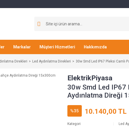
ler
Markalar
Müşteri Hizmetleri
Hakkımızda
dınlatma Direkleri
Led Aydınlatma Direkleri
30w Smd Led IP67 Pleksi Camlı 
ElektrikPiyasa
30w Smd Led IP67 P
Aydınlatma Direği
10.140,00 TL
%35
Kategori
Led Ay