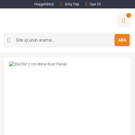
Hoşgeldiniz
Giriş Yap
Üye Ol
ARA