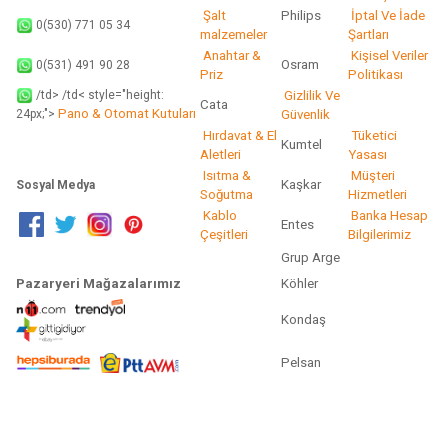
Şalt
Philips
İptal Ve İade
0(530) 771 05 34
malzemeler
Şartları
Anahtar &
Kişisel Veriler
Osram
0(531) 491 90 28
Priz
Politikası
/td> /td< style="height:
Gizlilik Ve
Cata
Pano & Otomat Kutuları
Güvenlik
24px;">
Hırdavat & El
Tüketici
Kumtel
Aletleri
Yasası
Isıtma &
Müşteri
Kaşkar
Sosyal Medya
Soğutma
Hizmetleri
Kablo
Banka Hesap
Entes
Çeşitleri
Bilgilerimiz
Grup Arge
Pazaryeri Mağazalarımız
Köhler
Kondaş
Pelsan