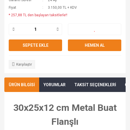
Garanti Süresi
24 Ay
Fiyat
3.150,00 TL + KDV
* 257,88 TL den başlayan taksitlerle!!
SEPETE EKLE
HEMEN AL
Karşılaştır
ÜRÜN BİLGİSİ
YORUMLAR
TAKSİT SEÇENEKLERİ
ÖN
30x25x12 cm Metal Buat
Flanşlı