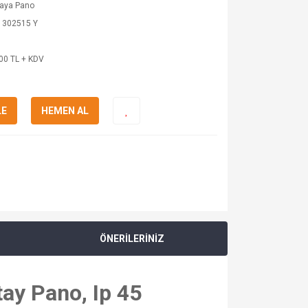
kaya Pano
 302515 Y
00 TL + KDV
LE
HEMEN AL
ÖNERİLERİNİZ
ay Pano, Ip 45