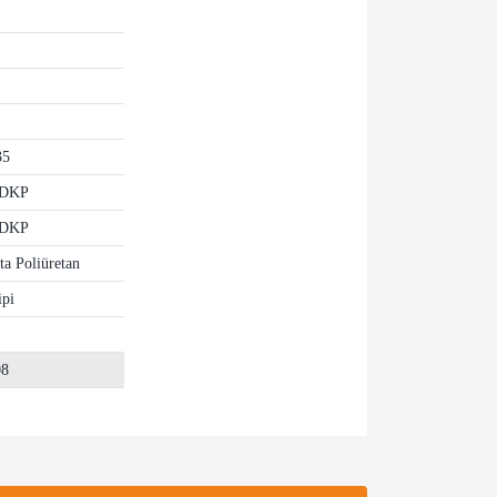
35
 DKP
 DKP
ta Poliüretan
ipi
08
za iletebilirsiniz.