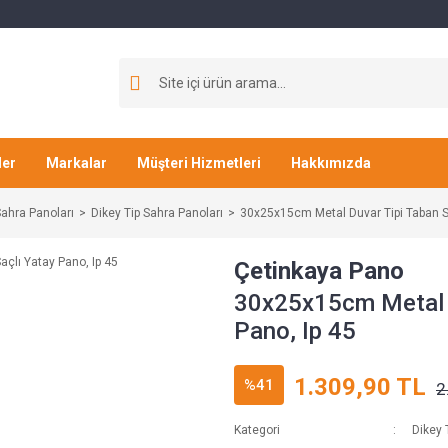
ler
Markalar
Müşteri Hizmetleri
Hakkımızda
ahra Panoları
Dikey Tip Sahra Panoları
30x25x15cm Metal Duvar Tipi Taban Sa
Çetinkaya Pano
30x25x15cm Metal D
Pano, Ip 45
1.309,90 TL
%41
2
Kategori
Dikey 