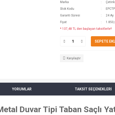
Marka
Çetin
Stok Kodu
EPCTP
Garanti Süresi
24 Ay
Fiyat
1.850,
* 137,48 TL den başlayan taksitlerle!!
SEPETE EK
Karşılaştır
YORUMLAR
TAKSİT SEÇENEKLERİ
tal Duvar Tipi Taban Saçlı Yat