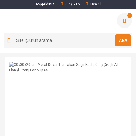
Hoşgeldiniz
Giriş Yap
Üye Ol
ARA