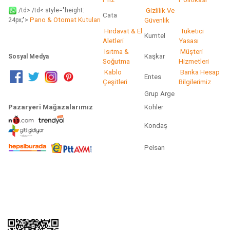
/td> /td< style="height:
Gizlilik Ve
Cata
Pano & Otomat Kutuları
Güvenlik
24px;">
Hırdavat & El
Tüketici
Kumtel
Aletleri
Yasası
Isıtma &
Müşteri
Kaşkar
Sosyal Medya
Soğutma
Hizmetleri
Kablo
Banka Hesap
Entes
Çeşitleri
Bilgilerimiz
Grup Arge
Pazaryeri Mağazalarımız
Köhler
Kondaş
Pelsan