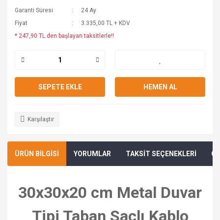
Garanti Süresi
24 Ay
Fiyat
3.335,00 TL + KDV
* 247,90 TL den başlayan taksitlerle!!
SEPETE EKLE
HEMEN AL
Karşılaştır
ÜRÜN BİLGİSİ
YORUMLAR
TAKSİT SEÇENEKLERİ
ÖN
30x30x20 cm Metal Duvar
Tipi Taban Saçlı Kablo