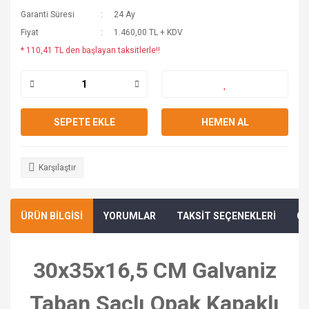
Garanti Süresi
24 Ay
Fiyat
1.460,00 TL + KDV
* 110,41 TL den başlayan taksitlerle!!
SEPETE EKLE
HEMEN AL
Karşılaştır
ÜRÜN BİLGİSİ
YORUMLAR
TAKSİT SEÇENEKLERİ
ÖN
30x35x16,5 CM Galvaniz
Taban Saclı Opak Kapaklı