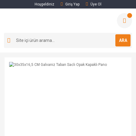
Hoşgeldiniz
Giriş Yap
Üye Ol
ARA