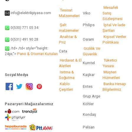
Gönder
Mesafeli
Tesisat
info@elektrikpiyasa.com
Viko
Satış
Malzemeleri
Sözleşmesi
Şalt
Philips
İptal Ve İade
0(530) 771 05 34
malzemeler
Şartları
Anahtar &
Kişisel Veriler
Osram
0(531) 491 90 28
Priz
Politikası
/td> /td< style="height:
Gizlilik Ve
Cata
Pano & Otomat Kutuları
Güvenlik
24px;">
Hırdavat & El
Tüketici
Kumtel
Aletleri
Yasası
Isıtma &
Müşteri
Kaşkar
Sosyal Medya
Soğutma
Hizmetleri
Kablo
Banka Hesap
Entes
Çeşitleri
Bilgilerimiz
Grup Arge
Pazaryeri Mağazalarımız
Köhler
Kondaş
Pelsan