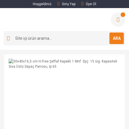
Hoşgeldiniz
Giriş Yap
Üye Ol
ARA