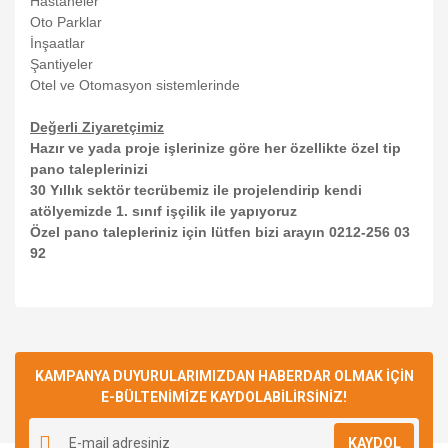
Hastaneler
Oto Parklar
İnşaatlar
Şantiyeler
Otel ve Otomasyon sistemlerinde
Değerli Ziyaretçimiz
Hazır ve yada proje işlerinize göre her özellikte özel tip
pano taleplerinizi
30 Yıllık sektör tecrübemiz ile projelendirip kendi
atölyemizde 1. sınıf işçilik ile yapıyoruz
Özel pano talepleriniz için lütfen bizi arayın 0212-256 03
92
Bu ürünün fiyat bilgisi, resim, ürün açıklamalarında ve diğer
konularda yetersiz gördüğünüz noktaları öneri formunu
Bu ürüne ilk yorumu siz yapın!
kullanarak tarafımıza iletebilirsiniz.
Görüş ve önerileriniz için teşekkür ederiz.
KAMPANYA DUYURULARIMIZDAN HABERDAR OLMAK İÇİN
E-BÜLTENİMİZE KAYDOLABİLİRSİNİZ!
Yorum Yaz
Ürün resmi kalitesiz, bozuk veya görüntülenemiyor.
KAYDOL