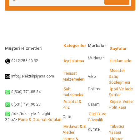
Ürün açıklamasında eksik bilgiler bulunuyor.
Ürün bilgilerinde hatalar bulunuyor.
Ürün fiyatı diğer sitelerden daha pahalı.
Bu ürüne benzer farklı alternatifler olmalı.
Kategoriler
Markalar
Müşteri Hizmetleri
Sayfalar
Mutlusan
92
Aydınlatma
Hakkımızda
0212 256 03
Gönder
Mesafeli
Tesisat
info@elektrikpiyasa.com
Viko
Satış
Malzemeleri
Sözleşmesi
Şalt
Philips
İptal Ve İade
0(530) 771 05 34
malzemeler
Şartları
Anahtar &
Kişisel Veriler
Osram
0(531) 491 90 28
Priz
Politikası
/td> /td< style="height:
Gizlilik Ve
Cata
Pano & Otomat Kutuları
Güvenlik
24px;">
Hırdavat & El
Tüketici
Kumtel
Aletleri
Yasası
Isıtma &
Müşteri