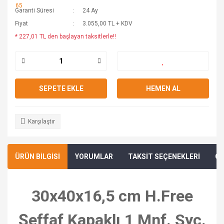
Garanti Süresi
24 Ay
Fiyat
3.055,00 TL + KDV
* 227,01 TL den başlayan taksitlerle!!
SEPETE EKLE
HEMEN AL
Karşılaştır
ÜRÜN BİLGİSİ
YORUMLAR
TAKSİT SEÇENEKLERİ
ÖN
30x40x16,5 cm H.Free
Şeffaf Kapaklı 1 Mnf. Syç.