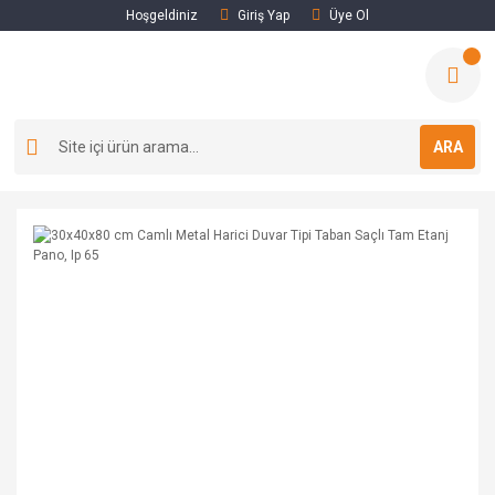
Hoşgeldiniz
Giriş Yap
Üye Ol
ARA