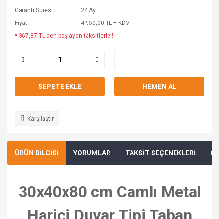
Garanti Süresi
24 Ay
Fiyat
4.950,00 TL + KDV
* 367,87 TL den başlayan taksitlerle!!
SEPETE EKLE
HEMEN AL
Karşılaştır
ÜRÜN BİLGİSİ
YORUMLAR
TAKSİT SEÇENEKLERİ
ÖN
30x40x80 cm Camlı Metal
Harici Duvar Tipi Taban