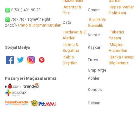
malzemeler
Şartları
Anahtar &
Kişisel Veriler
Osram
0(531) 491 90 28
Priz
Politikası
/td> /td< style="height:
Gizlilik Ve
Cata
Pano & Otomat Kutuları
Güvenlik
24px;">
Hırdavat & El
Tüketici
Kumtel
Aletleri
Yasası
Isıtma &
Müşteri
Kaşkar
Sosyal Medya
Soğutma
Hizmetleri
Kablo
Banka Hesap
Entes
Çeşitleri
Bilgilerimiz
Grup Arge
Pazaryeri Mağazalarımız
Köhler
Kondaş
Pelsan