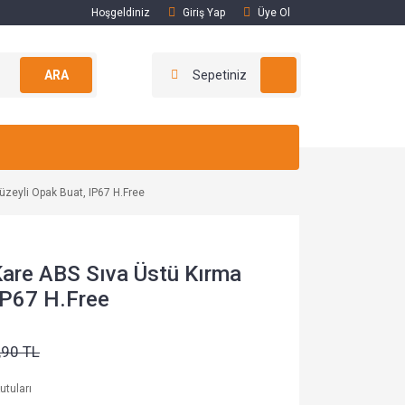
Hoşgeldiniz
Giriş Yap
Üye Ol
ARA
Sepetiniz
eyli Opak Buat, IP67 H.Free
re ABS Sıva Üstü Kırma
IP67 H.Free
,90 TL
utuları