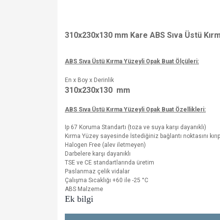
310x230x130 mm Kare ABS Sıva Üstü Kırma
ABS Sıva Üstü Kırma Yüzeyli Opak Buat Ölçüleri:
En x Boy x Derinlik
310x230x130
mm
ABS Sıva Üstü Kırma Yüzeyli Opak Buat Özellikleri:
Ip 67 Koruma Standartı (toza ve suya karşı dayanıklı)
Kırma Yüzey sayesinde İstediğiniz bağlantı noktasını kırı
Halogen Free (alev iletmeyen)
Darbelere karşı dayanıklı
TSE ve CE standartlarında üretim
Paslanmaz çelik vidalar
Çalışma Sıcaklığı +60 ile -25
°C
ABS Malzeme
Ek bilgi