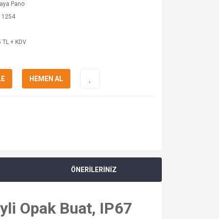
kaya Pano
 1254
 TL + KDV
LE
HEMEN AL
ÖNERİLERİNİZ
li Opak Buat, IP67