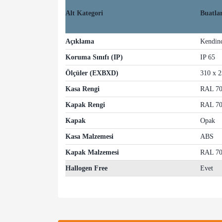
Alt Kategori
Buatla
Açıklama
Kendind
Koruma Sınıfı (IP)
IP 65
Ölçüler (EXBXD)
310 x 2
Kasa Rengi
RAL 70
Kapak Rengi
RAL 70
Kapak
Opak
Kasa Malzemesi
ABS
Kapak Malzemesi
RAL 70
Hallogen Free
Evet
Bu ürünün fiyat bilgisi, resim, ürün açıklamalarında v
Görüş ve önerileriniz için teşekkür ederiz.