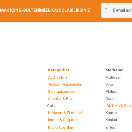
r.
K İÇİN E-BÜLTENİMİZE KAYDOLABİLİRSİNİZ!
Yorum Yaz
Kategoriler
Marka
Aydınlatma
Mutlusan
Gönder
Tesisat Malzemeleri
Viko
Şalt malzemeler
Philip
Anahtar & Priz
Osram
ı
Cata
Gizlilik Ve Güve
Hırdavat & El Aletleri
Kumtel
Isıtma & Soğutma
Kaşkar
Kablo Çeşitleri
Entes