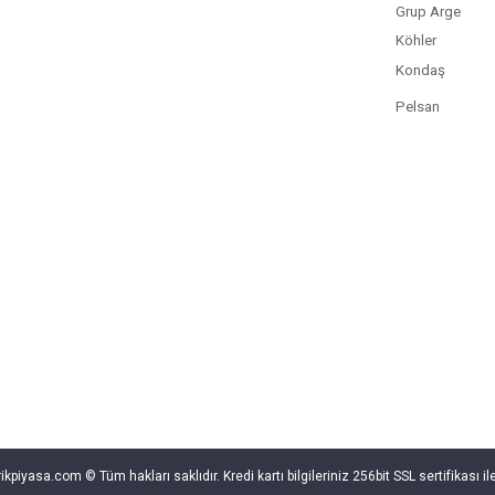
Grup Arge
Köhler
Kondaş
Pelsan
rikpiyasa.com © Tüm hakları saklıdır. Kredi kartı bilgileriniz 256bit SSL sertifikası i