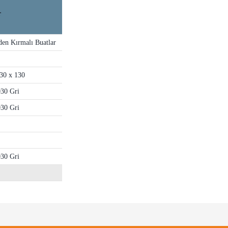
r
en Kırmalı Buatlar
30 x 130
30 Gri
30 Gri
30 Gri
e diğer konularda yetersiz gördüğünüz noktaları öneri formunu kullanarak tarafımı
Bu ürüne ilk yorumu siz yapın!