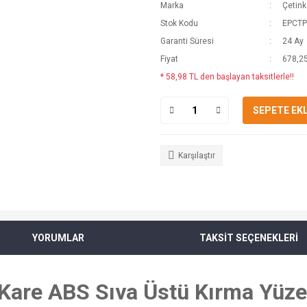
Marka
Çetin
Stok Kodu
EPCTP
Garanti Süresi
24 Ay
Fiyat
678,25
* 58,98 TL den başlayan taksitlerle!!
SEPETE EK
Karşılaştır
YORUMLAR
TAKSİT SEÇENEKLERİ
re ABS Sıva Üstü Kırma Yüzey