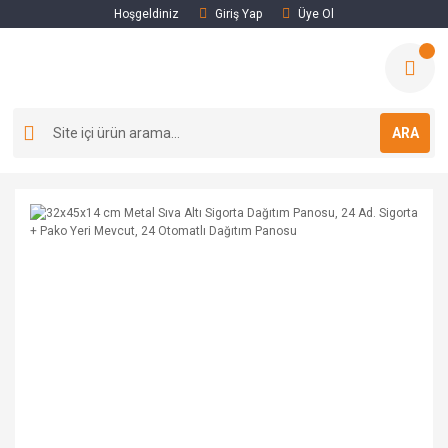
Hoşgeldiniz
Giriş Yap
Üye Ol
ARA