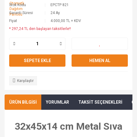
Stok Kodu
EPCTP 821
Garanti Süresi
24 Ay
Fiyat
4.000,00 TL + KDV
* 297,24 TL den başlayan taksitlerle!!
SEPETE EKLE
HEMEN AL
Karşılaştır
ÜRÜN BİLGİSİ
YORUMLAR
TAKSİT SEÇENEKLERİ
ÖN
32x45x14 cm Metal Sıva