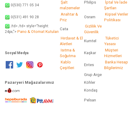
Şalt
Philips
İptal Ve İade
0(530) 771 05 34
malzemeler
Şartları
Anahtar &
Kişisel Veriler
Osram
0(531) 491 90 28
Priz
Politikası
/td> /td< style="height:
Gizlilik Ve
Cata
Pano & Otomat Kutuları
Güvenlik
24px;">
Hırdavat & El
Tüketici
Kumtel
Aletleri
Yasası
Isıtma &
Müşteri
Kaşkar
Sosyal Medya
Soğutma
Hizmetleri
Kablo
Banka Hesap
Entes
Çeşitleri
Bilgilerimiz
Grup Arge
Pazaryeri Mağazalarımız
Köhler
Kondaş
Pelsan