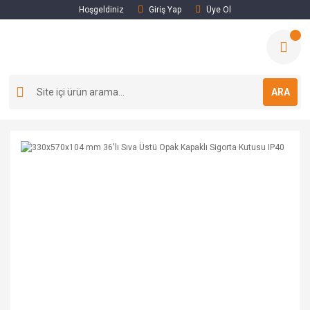
Hoşgeldiniz
Giriş Yap
Üye Ol
ARA