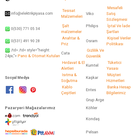
Gönder
Mesafeli
Tesisat
info@elektrikpiyasa.com
Viko
Satış
Malzemeleri
Sözleşmesi
Şalt
Philips
İptal Ve İade
0(530) 771 05 34
malzemeler
Şartları
Anahtar &
Kişisel Veriler
Osram
0(531) 491 90 28
Priz
Politikası
/td> /td< style="height:
Gizlilik Ve
Cata
Pano & Otomat Kutuları
Güvenlik
24px;">
Hırdavat & El
Tüketici
Kumtel
Aletleri
Yasası
Isıtma &
Müşteri
Kaşkar
Sosyal Medya
Soğutma
Hizmetleri
Kablo
Banka Hesap
Entes
Çeşitleri
Bilgilerimiz
Grup Arge
Pazaryeri Mağazalarımız
Köhler
Kondaş
Pelsan