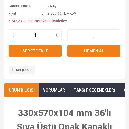
Garanti Süresi
24 Ay
Fiyat
3.205,00 TL + KDV
* 242,23 TL den başlayan taksitlerle!!
SEPETE EKLE
HEMEN AL
Karşılaştır
ÜRÜN BİLGİSİ
YORUMLAR
TAKSİT SEÇENEKLERİ
ÖN
330x570x104 mm 36'lı
Sıva Üstü Opak Kapaklı