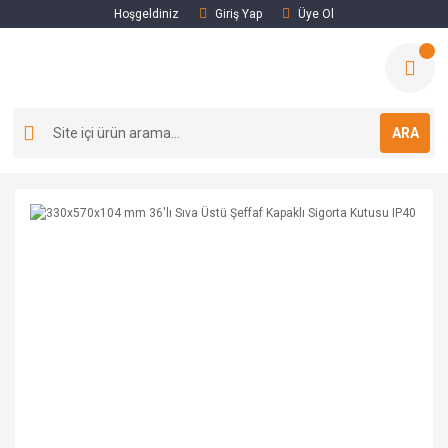
Hoşgeldiniz
Giriş Yap
Üye Ol
ARA