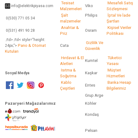
Tesisat
Mesafeli Satış
Viko
info@elektrikpiyasa.com
Gönder
Malzemeleri
Sözleşmesi
Şalt
Philips
İptal Ve İade
0(530) 771 05 34
malzemeler
Şartları
Anahtar &
Kişisel Veriler
Osram
0(531) 491 90 28
Priz
Politikası
/td> /td< style="height:
Gizlilik Ve
Pano & Otomat
Cata
24px;">
Güvenlik
Kutuları
Hırdavat & El
Tüketici
Kumtel
Aletleri
Yasası
Isıtma &
Müşteri
Kaşkar
Sosyal Medya
Soğutma
Hizmetleri
Kablo
Banka Hesap
Entes
Çeşitleri
Bilgilerimiz
Grup Arge
Pazaryeri Mağazalarımız
Köhler
Kondaş
Pelsan