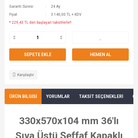
Garanti Süresi
24 Ay
Fiyat
3.140,00 TL + KDV
* 229,43 TL den başlayan taksitlerle!!
SEPETE EKLE
HEMEN AL
Karşılaştır
ÜRÜN BİLGİSİ
YORUMLAR
TAKSİT SEÇENEKLERİ
ÖN
330x570x104 mm 36'lı
Sıva Üstü Şeffaf Kapaklı