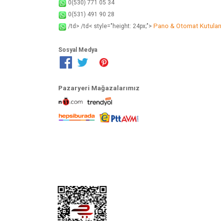
0(530) 771 05 34
0(531) 491 90 28
Pano & Otomat Kutular
/td> /td< style="height: 24px;">
Sosyal Medya
Pazaryeri Mağazalarımız