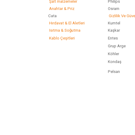
Şalt malzemeler
Philip
Anahtar & Priz
Osram
ı
Cata
Gizlilik Ve Güve
Hırdavat & El Aletleri
Kumtel
Isıtma & Soğutma
Kaşkar
Kablo Çeşitleri
Entes
Grup Arge
Köhler
Kondaş
Pelsan