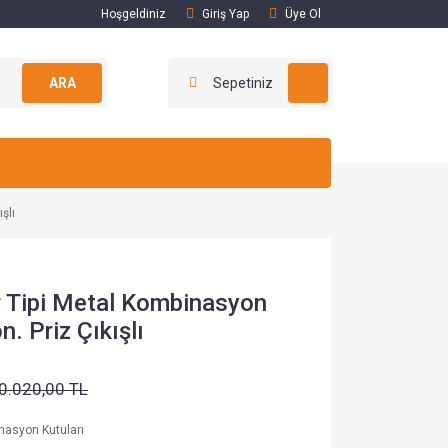
Hoşgeldiniz
Giriş Yap
Üye Ol
ARA
Sepetiniz
şlı
 Tipi Metal Kombinasyon
n. Priz Çıkışlı
0.020,00 TL
asyon Kutuları