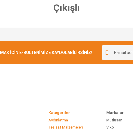
Çıkışlı
e diğer konularda yetersiz gördüğünüz noktaları öneri formunu kullanarak tarafımı
Bu ürüne ilk yorumu siz yapın!
r.
K İÇİN E-BÜLTENİMİZE KAYDOLABİLİRSİNİZ!
Yorum Yaz
Kategoriler
Marka
Aydınlatma
Mutlusan
Gönder
Tesisat Malzemeleri
Viko