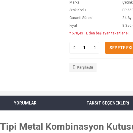
Marka
Çetin
Stok Kodu
EP 65
Garanti Süresi
24 Ay
Fiyat
8.350,
* 578,43 TL den başlayan taksitlerle!!
SEPETE EK
Karşılaştır
YORUMLAR
TAKSİT SEÇENEKLERİ
ipi Metal Kombinasyon Kutusu 