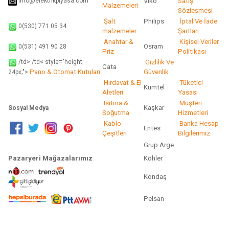
info@elektrikpiyasa.com
Viko
Satış
Malzemeleri
Sözleşmesi
Şalt
Philips
İptal Ve İade
0(530) 771 05 34
malzemeler
Şartları
Anahtar &
Kişisel Veriler
Osram
0(531) 491 90 28
Priz
Politikası
/td> /td< style="height:
Gizlilik Ve
Cata
Pano & Otomat Kutuları
Güvenlik
24px;">
Hırdavat & El
Tüketici
Kumtel
Aletleri
Yasası
Isıtma &
Müşteri
Kaşkar
Sosyal Medya
Soğutma
Hizmetleri
Kablo
Banka Hesap
Entes
Çeşitleri
Bilgilerimiz
Grup Arge
Pazaryeri Mağazalarımız
Köhler
Kondaş
Pelsan