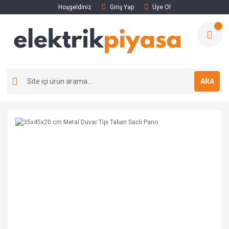
Hoşgeldiniz
Giriş Yap
Üye Ol
ARA