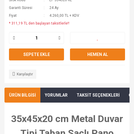
Stok Kodu
EP 354520 KE
Garanti Süresi
24 Ay
Fiyat
4.260,00 TL + KDV
* 311,19 TL den başlayan taksitlerle!!
SEPETE EKLE
HEMEN AL
Karşılaştır
ÜRÜN BİLGİSİ
YORUMLAR
TAKSİT SEÇENEKLERİ
ÖN
35x45x20 cm Metal Duvar
Tipi Taban Saclı Pano