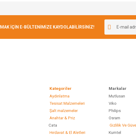
e diğer konularda yetersiz gördüğünüz noktaları öneri formunu kullanarak tarafımı
Bu ürüne ilk yorumu siz yapın!
r.
K İÇİN E-BÜLTENİMİZE KAYDOLABİLİRSİNİZ!
Yorum Yaz
Kategoriler
Marka
Aydınlatma
Mutlusan
Gönder
Tesisat Malzemeleri
Viko
Şalt malzemeler
Philip
Anahtar & Priz
Osram
ı
Cata
Gizlilik Ve Güve
Hırdavat & El Aletleri
Kumtel