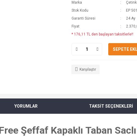
Marka
Çetin
Stok Kodu
EP 50
Garanti Süresi
24 Ay
Fiyat
2.370,
* 176,11 TL den başlayan taksitlerle!!
SEPETE EK
Karşılaştır
YORUMLAR
TAKSİT SEÇENEKLERİ
ree Şeffaf Kapaklı Taban Saclı