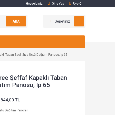
Hoşgeldiniz
Giriş Yap
Üye Ol
ARA
Sepetiniz
klı Taban Saclı Sıva Üstü Dağıtım Panosu, Ip 65
ee Şeffaf Kapaklı Taban
ıtım Panosu, Ip 65
.844,00 TL
stü Dağıtım Panoları