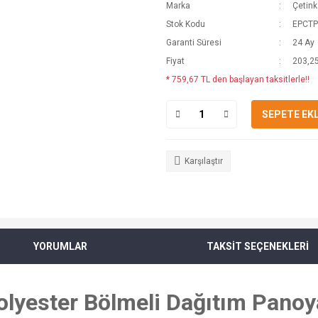
Marka
Çetin
Stok Kodu
EPCTP
Garanti Süresi
24 Ay
Fiyat
203,2
* 759,67 TL den başlayan taksitlerle!!
SEPETE EK
Karşılaştır
YORUMLAR
TAKSİT SEÇENEKLERİ
olyester Bölmeli Dağıtım Panoy