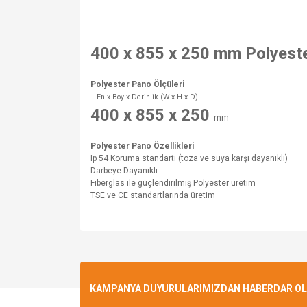
400 x 855 x 250 mm Polyeste
Polyester Pano Ölçüleri
En x Boy x Derinlik (W x H x D)
400 x 855 x 250
mm
Polyester Pano
Özellikleri
Ip 54 Koruma standartı (toza ve suya karşı dayanıklı)
Darbeye Dayanıklı
Fiberglas ile güçlendirilmiş Polyester üretim
TSE ve CE standartlarında üretim
Bu ürünün fiyat bilgisi, resim, ürün açıklamalarında v
Görüş ve önerileriniz için teşekkür ederiz.
Ürün resmi kalitesiz, bozuk veya görüntülenemiyo
KAMPANYA DUYURULARIMIZDAN HABERDAR OLMA
Ürün açıklamasında eksik bilgiler bulunuyor.