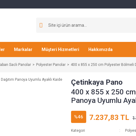
ler
Markalar
Müşteri Hizmetleri
Hakkımızda
aban Saclı Panolar
Polyester Panolar
400 x 855 x 250 cm Polyester Bölmeli 
Çetinkaya Pano
400 x 855 x 250 cm
Panoya Uyumlu Ayak
7.237,83 TL
%46
1
Kategori
Polyes