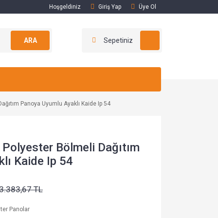
Hoşgeldiniz
Giriş Yap
Üye Ol
ARA
Sepetiniz
Dağıtım Panoya Uyumlu Ayaklı Kaide Ip 54
 Polyester Bölmeli Dağıtım
lı Kaide Ip 54
3.383,67 TL
ter Panolar