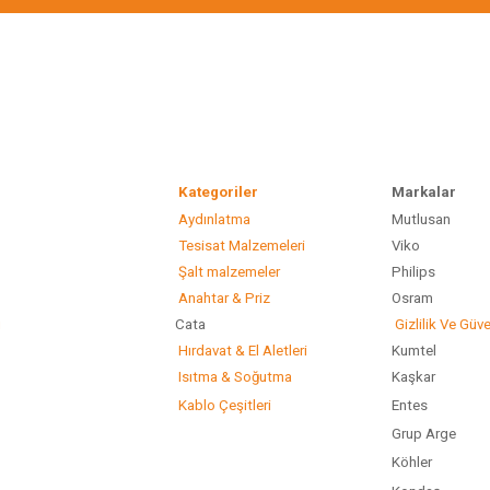
Kategoriler
Marka
Aydınlatma
Mutlusan
Gönder
Tesisat Malzemeleri
Viko
Şalt malzemeler
Philip
Anahtar & Priz
Osram
ı
Cata
Gizlilik Ve Güve
Hırdavat & El Aletleri
Kumtel
Isıtma & Soğutma
Kaşkar
Kablo Çeşitleri
Entes
Grup Arge
Köhler