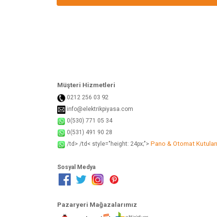
Ürün bilgilerinde hatalar bulunuyor.
Ürün fiyatı diğer sitelerden daha pahalı.
Bu ürüne benzer farklı alternatifler olmalı.
Müşteri Hizmetleri
92
0212 256 03
info@elektrikpiyasa.com
0(530) 771 05 34
0(531) 491 90 28
Pano & Otomat Kutular
/td> /td< style="height: 24px;">
Sosyal Medya
Pazaryeri Mağazalarımız