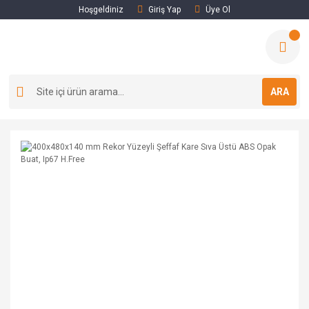
Hoşgeldiniz
Giriş Yap
Üye Ol
ARA