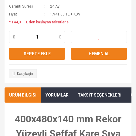
Garanti Süresi
24 Ay
Fiyat
1.941,58 TL + KDV
* 144,31 TL den başlayan taksitlerle!!
SEPETE EKLE
HEMEN AL
Karşılaştır
ÜRÜN BİLGİSİ
YORUMLAR
TAKSİT SEÇENEKLERİ
ÖN
400x480x140 mm Rekor
Yüzeyli Şeffaf Kare Sıva