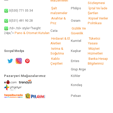
Malzemeleri
Sözleşmesi
Şalt
Philips
İptal Ve İade
0(530) 771 05 34
malzemeler
Şartları
Anahtar &
Kişisel Veriler
Osram
0(531) 491 90 28
Priz
Politikası
/td> /td< style="height:
Gizlilik Ve
Cata
Pano & Otomat Kutuları
Güvenlik
24px;">
Hırdavat & El
Tüketici
Kumtel
Aletleri
Yasası
Isıtma &
Müşteri
Kaşkar
Sosyal Medya
Soğutma
Hizmetleri
Kablo
Banka Hesap
Entes
Çeşitleri
Bilgilerimiz
Grup Arge
Pazaryeri Mağazalarımız
Köhler
Kondaş
Pelsan