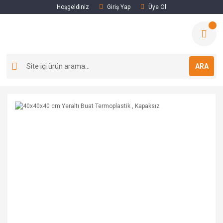
Hoşgeldiniz
Giriş Yap
Üye Ol
ARA