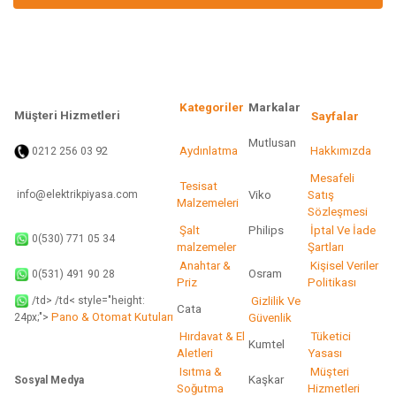
Ürün bilgilerinde hatalar bulunuyor.
Ürün fiyatı diğer sitelerden daha pahalı.
Bu ürüne benzer farklı alternatifler olmalı.
Kategoriler
Markalar
Müşteri Hizmetleri
Sayfalar
Mutlusan
92
Aydınlatma
Hakkımızda
0212 256 03
Gönder
Mesafeli
Tesisat
info@elektrikpiyasa.com
Viko
Satış
Malzemeleri
Sözleşmesi
Şalt
Philips
İptal Ve İade
0(530) 771 05 34
malzemeler
Şartları
Anahtar &
Kişisel Veriler
Osram
0(531) 491 90 28
Priz
Politikası
/td> /td< style="height:
Gizlilik Ve
Cata
Pano & Otomat Kutuları
Güvenlik
24px;">
Hırdavat & El
Tüketici
Kumtel
Aletleri
Yasası
Isıtma &
Müşteri
Kaşkar
Sosyal Medya
Soğutma
Hizmetleri