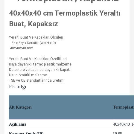
40x40x40 cm Termoplastik Yeraltı
Buat, Kapaksız
Yeraltı Buat Ve Kapakları Ölçüleri
En x Boy x Derinlik (W x H x D)
40x40x40 mm
Yeraltı Buat Ve Kapakları Özellikleri
Isıya dayanıklı termo plastik malzeme
Darbelere ve basınca dayanıklı kapak
Uzun ömürlü malzeme
TSE ve CE standartlarında üretim
Ek bilgi
Alt Kategori
Termoplasti
Açıklama
40x40x40 Te
Koruma Sınıfı (IP)
IP 65