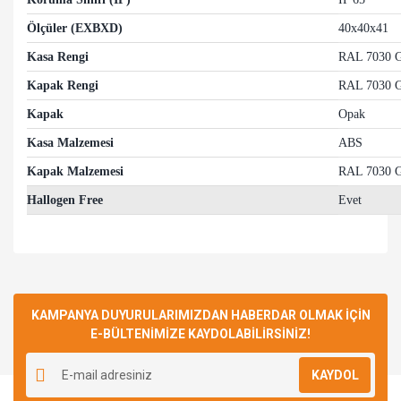
Ölçüler (EXBXD)
40x40x41
Kasa Rengi
RAL 7030 G
Kapak Rengi
RAL 7030 G
Kapak
Opak
Kasa Malzemesi
ABS
Kapak Malzemesi
RAL 7030 G
Hallogen Free
Evet
Bu ürünün fiyat bilgisi, resim, ürün açıklamalarında ve diğer
konularda yetersiz gördüğünüz noktaları öneri formunu
Bu ürüne ilk yorumu siz yapın!
kullanarak tarafımıza iletebilirsiniz.
Görüş ve önerileriniz için teşekkür ederiz.
KAMPANYA DUYURULARIMIZDAN HABERDAR OLMAK İÇİN
E-BÜLTENİMİZE KAYDOLABİLİRSİNİZ!
Yorum Yaz
Ürün resmi kalitesiz, bozuk veya görüntülenemiyor.
KAYDOL
Ürün açıklamasında eksik bilgiler bulunuyor.