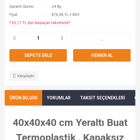
Garanti Süresi
24 Ay
Fiyat
876,58 TL + KDV
* 65,17 TL den başlayan taksitlerle!!
SEPETE EKLE
HEMEN AL
Karşılaştır
ÜRÜN BİLGİSİ
YORUMLAR
TAKSİT SEÇENEKLERİ
ÖN
40x40x40 cm Yeraltı Buat
Termoplastik , Kapaksız