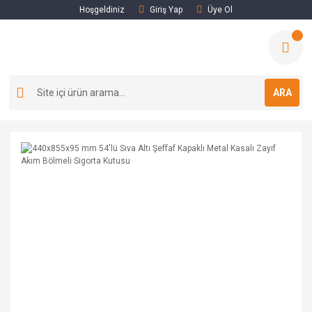
Hoşgeldiniz
Giriş Yap
Üye Ol
ARA