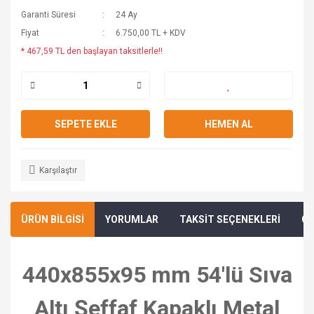
Garanti Süresi
24 Ay
Fiyat
6.750,00 TL + KDV
* 467,59 TL den başlayan taksitlerle!!
SEPETE EKLE
HEMEN AL
Karşılaştır
ÜRÜN BİLGİSİ
YORUMLAR
TAKSİT SEÇENEKLERİ
ÖN
440x855x95 mm 54'lü Sıva
Altı Şeffaf Kapaklı Metal