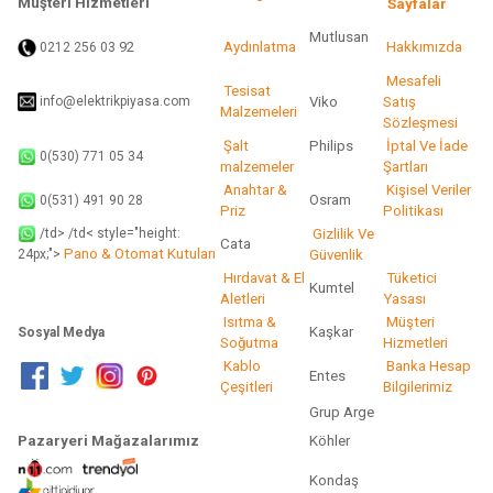
Müşteri Hizmetleri
Sayfalar
Mutlusan
92
Aydınlatma
Hakkımızda
0212 256 03
Gönder
Mesafeli
Tesisat
info@elektrikpiyasa.com
Viko
Satış
Malzemeleri
Sözleşmesi
Şalt
Philips
İptal Ve İade
0(530) 771 05 34
malzemeler
Şartları
Anahtar &
Kişisel Veriler
Osram
0(531) 491 90 28
Priz
Politikası
/td> /td< style="height:
Gizlilik Ve
Cata
Pano & Otomat Kutuları
Güvenlik
24px;">
Hırdavat & El
Tüketici
Kumtel
Aletleri
Yasası
Isıtma &
Müşteri
Kaşkar
Sosyal Medya
Soğutma
Hizmetleri
Kablo
Banka Hesap
Entes
Çeşitleri
Bilgilerimiz
Grup Arge
Pazaryeri Mağazalarımız
Köhler
Kondaş