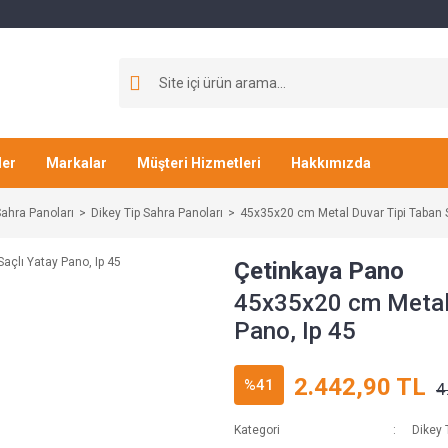
ler
Markalar
Müşteri Hizmetleri
Hakkımızda
ahra Panoları
Dikey Tip Sahra Panoları
45x35x20 cm Metal Duvar Tipi Taban S
Çetinkaya Pano
45x35x20 cm Metal 
Pano, Ip 45
2.442,90 TL
%41
4
Kategori
Dikey 