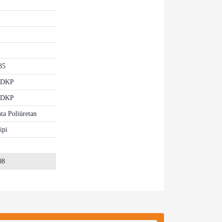
35
 DKP
 DKP
ta Poliüretan
ipi
08
za iletebilirsiniz.