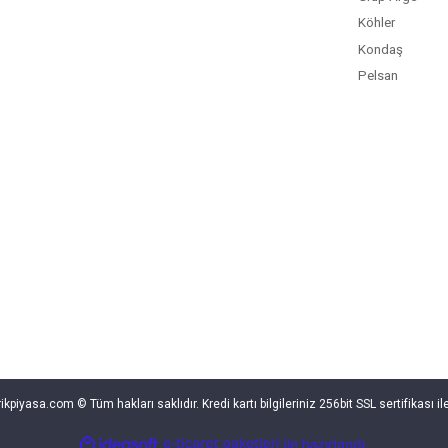
Köhler
Kondaş
Pelsan
rikpiyasa.com © Tüm hakları saklıdır. Kredi kartı bilgileriniz 256bit SSL sertifikası i
ile
ideasoft
e-