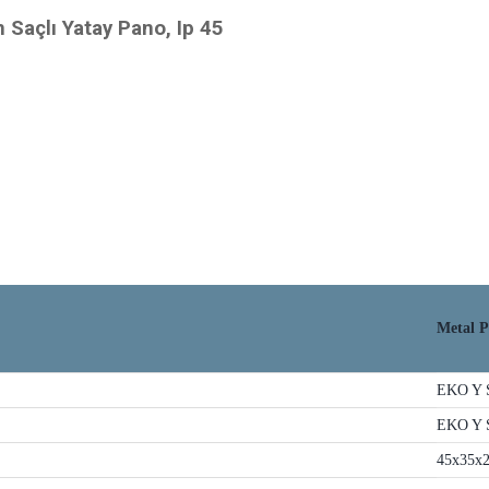
Saçlı Yatay Pano, Ip 45
Metal P
EKO Y 
EKO Y 
45x35x