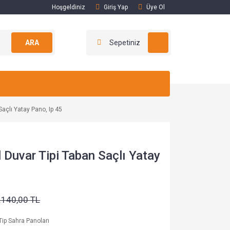
Hoşgeldiniz
Giriş Yap
Üye Ol
ARA
Sepetiniz
açlı Yatay Pano, Ip 45
Duvar Tipi Taban Saçlı Yatay
.140,00 TL
Tip Sahra Panoları