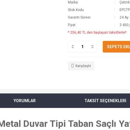
Marka
Çetin
Stok Kodu
EPCTP
Garanti Süresi
24 Ay
Fiyat
3.450,
* 256,40 TL den başlayan taksitlerle!!
SEPETE EK
Karşılaştır
YORUMLAR
TAKSİT SEÇENEKLERİ
tal Duvar Tipi Taban Saçlı Ya