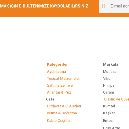
r.
K İÇİN E-BÜLTENİMİZE KAYDOLABİLİRSİNİZ!
Yorum Yaz
Kategoriler
Marka
Aydınlatma
Mutlusan
Gönder
Tesisat Malzemeleri
Viko
Şalt malzemeler
Philip
Anahtar & Priz
Osram
ı
Cata
Gizlilik Ve Güve
Hırdavat & El Aletleri
Kumtel
Isıtma & Soğutma
Kaşkar
Kablo Çeşitleri
Entes
Grup Arge