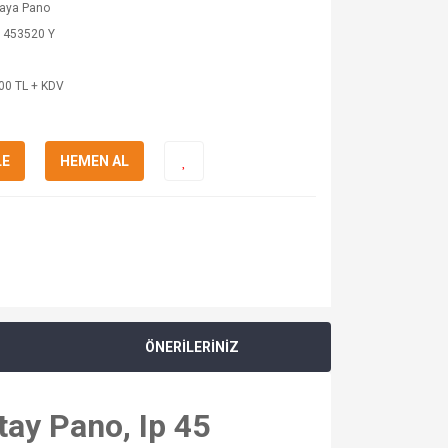
kaya Pano
 453520 Y
00 TL + KDV
LE
HEMEN AL
ÖNERİLERİNİZ
tay Pano, Ip 45