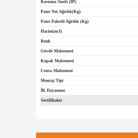
Koruma Sınıfı (IP)
Pano Net Ağırlık(Kg)
Pano Paketli Ağrılık (Kg)
Hacim(m3)
Renk
Gövde Malzemesi
Kapak Malzemesi
Conta Malzemesi
Montaj Tipi
İK Dayanımı
Sertifikalar
Bu ürünün fiyat bilgisi, resim, ürün açıklamalarında v
Görüş ve önerileriniz için teşekkür ederiz.