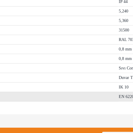
IP 44
5,240
5,360
31500
RAL 70
0,8 mm
0,8 mm
Sıvı Con
Duvar T
IK 10
EN 622
e diğer konularda yetersiz gördüğünüz noktaları öneri formunu kullanarak tarafımı
Bu ürüne ilk yorumu siz yapın!