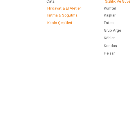
ı
Cata
Gizlilik Ve Güve
Hırdavat & El Aletleri
Kumtel
Isıtma & Soğutma
Kaşkar
Kablo Çeşitleri
Entes
Grup Arge
Köhler
Kondaş
Pelsan