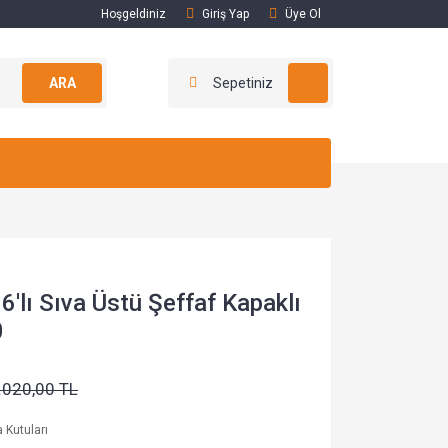
Hoşgeldiniz
Giriş Yap
Üye Ol
ARA
Sepetiniz
lı Sıva Üstü Şeffaf Kapaklı
0
.020,00 TL
a Kutuları