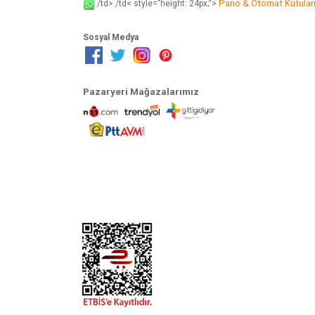
Pano & Otomat Kutular
/td> /td< style="height: 24px;">
Sosyal Medya
Pazaryeri Mağazalarımız