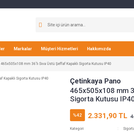
ler
Markalar
Müşteri Hizmetleri
Hakkımızda
465x505x108 mm 36'lı Sıva Üstü Şeffaf Kapaklı Sigorta Kutusu IP40
Çetinkaya Pano
465x505x108 mm 36'
Sigorta Kutusu IP4
2.331,90 TL
%42
4
Kategori
Sigort