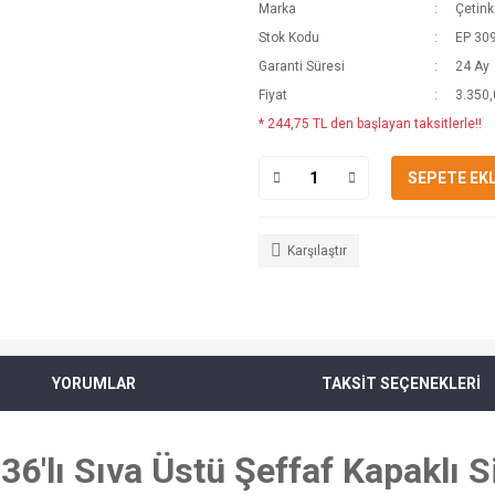
Marka
Çetin
Stok Kodu
EP 30
Garanti Süresi
24 Ay
Fiyat
3.350,
* 244,75 TL den başlayan taksitlerle!!
SEPETE EK
Karşılaştır
YORUMLAR
TAKSİT SEÇENEKLERİ
'lı Sıva Üstü Şeffaf Kapaklı S