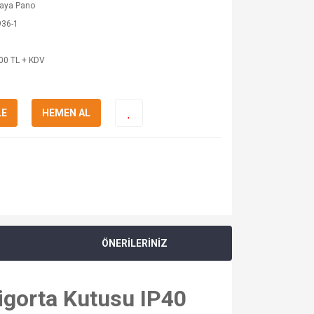
kaya Pano
936-1
00 TL + KDV
LE
HEMEN AL
ÖNERİLERİNİZ
igorta Kutusu IP40