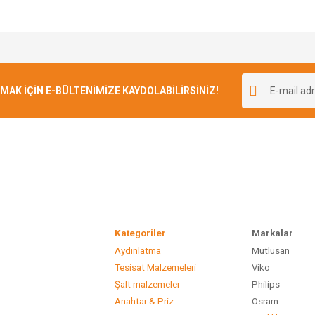
e diğer konularda yetersiz gördüğünüz noktaları öneri formunu kullanarak tarafımı
Bu ürüne ilk yorumu siz yapın!
r.
K İÇİN E-BÜLTENİMİZE KAYDOLABİLİRSİNİZ!
Yorum Yaz
Kategoriler
Marka
Aydınlatma
Mutlusan
Gönder
Tesisat Malzemeleri
Viko
Şalt malzemeler
Philip
Anahtar & Priz
Osram