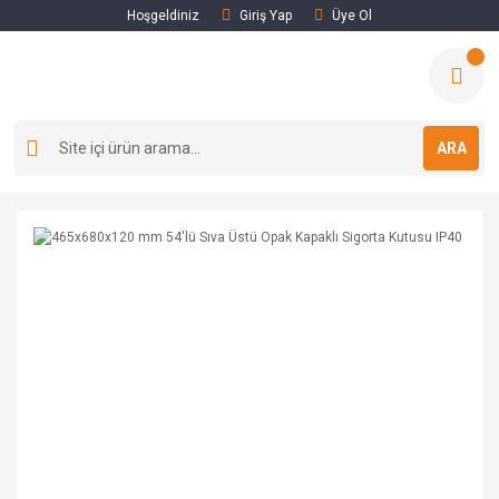
Hoşgeldiniz
Giriş Yap
Üye Ol
ARA