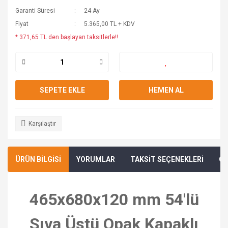
Garanti Süresi
24 Ay
Fiyat
5.365,00 TL + KDV
* 371,65 TL den başlayan taksitlerle!!
SEPETE EKLE
HEMEN AL
Karşılaştır
ÜRÜN BİLGİSİ
YORUMLAR
TAKSİT SEÇENEKLERİ
ÖN
465x680x120 mm 54'lü
Sıva Üstü Opak Kapaklı