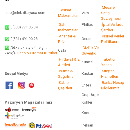
Gönder
Mesafeli
Tesisat
info@elektrikpiyasa.com
Viko
Satış
Malzemeleri
Sözleşmesi
Şalt
Philips
İptal Ve İade
0(530) 771 05 34
malzemeler
Şartları
Anahtar &
Kişisel Veriler
Osram
0(531) 491 90 28
Priz
Politikası
/td> /td< style="height:
Gizlilik Ve
Cata
Pano & Otomat Kutuları
Güvenlik
24px;">
Hırdavat & El
Tüketici
Kumtel
Aletleri
Yasası
Isıtma &
Müşteri
Kaşkar
Sosyal Medya
Soğutma
Hizmetleri
Kablo
Banka Hesap
Entes
Çeşitleri
Bilgilerimiz
Grup Arge
Pazaryeri Mağazalarımız
Köhler
Kondaş
Pelsan