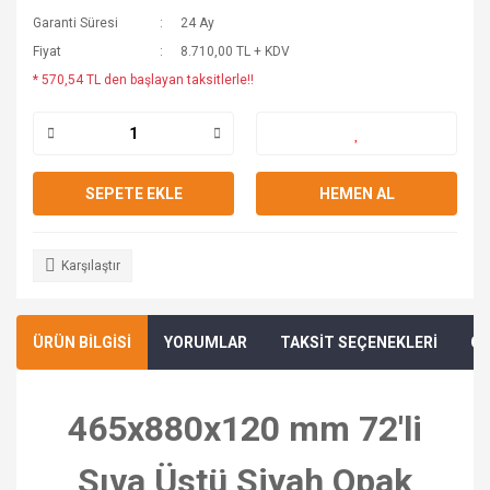
Garanti Süresi
24 Ay
Fiyat
8.710,00 TL + KDV
* 570,54 TL den başlayan taksitlerle!!
SEPETE EKLE
HEMEN AL
Karşılaştır
ÜRÜN BİLGİSİ
YORUMLAR
TAKSİT SEÇENEKLERİ
ÖN
465x880x120 mm 72'li
Sıva Üstü Siyah Opak