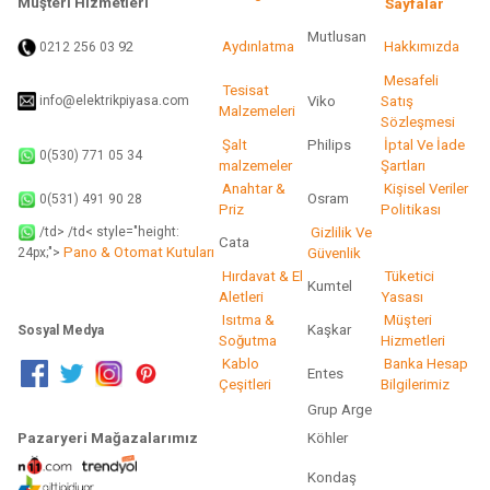
Müşteri Hizmetleri
Sayfalar
Mutlusan
92
Aydınlatma
Hakkımızda
0212 256 03
Gönder
Mesafeli
Tesisat
info@elektrikpiyasa.com
Viko
Satış
Malzemeleri
Sözleşmesi
Şalt
Philips
İptal Ve İade
0(530) 771 05 34
malzemeler
Şartları
Anahtar &
Kişisel Veriler
Osram
0(531) 491 90 28
Priz
Politikası
/td> /td< style="height:
Gizlilik Ve
Cata
Pano & Otomat Kutuları
Güvenlik
24px;">
Hırdavat & El
Tüketici
Kumtel
Aletleri
Yasası
Isıtma &
Müşteri
Kaşkar
Sosyal Medya
Soğutma
Hizmetleri
Kablo
Banka Hesap
Entes
Çeşitleri
Bilgilerimiz
Grup Arge
Pazaryeri Mağazalarımız
Köhler
Kondaş