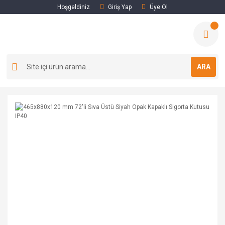
Hoşgeldiniz
Giriş Yap
Üye Ol
ARA