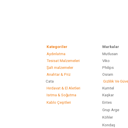
Kategoriler
Marka
Aydınlatma
Mutlusan
Gönder
Tesisat Malzemeleri
Viko
Şalt malzemeler
Philip
Anahtar & Priz
Osram
ı
Cata
Gizlilik Ve Güve
Hırdavat & El Aletleri
Kumtel
Isıtma & Soğutma
Kaşkar
Kablo Çeşitleri
Entes
Grup Arge
Köhler
Kondaş