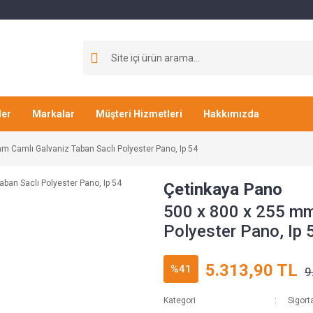
ler
Markalar
Müşteri Hizmetleri
Hakkımızda
m Camlı Galvaniz Taban Saclı Polyester Pano, Ip 54
Çetinkaya Pano
500 x 800 x 255 mm
Polyester Pano, Ip 
5.313,90 TL
%41
9
Kategori
Sigort