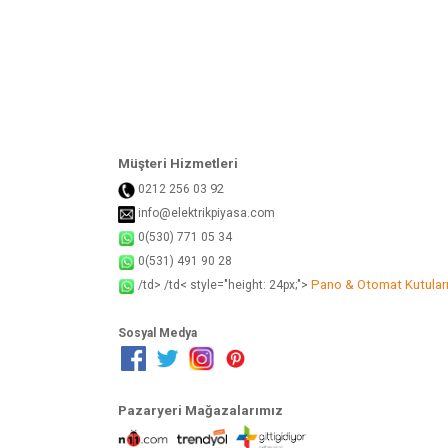
Ürün bilgilerinde hatalar bulunuyor.
Ürün fiyatı diğer sitelerden daha pahalı.
Bu ürüne benzer farklı alternatifler olmalı.
Müşteri Hizmetleri
92
0212 256 03
info@elektrikpiyasa.com
0(530) 771 05 34
0(531) 491 90 28
Pano & Otomat Kutular
/td> /td< style="height: 24px;">
Sosyal Medya
Pazaryeri Mağazalarımız