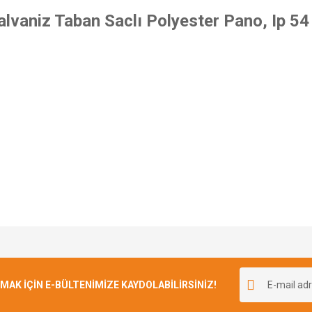
lvaniz Taban Saclı Polyester Pano, Ip 54
e diğer konularda yetersiz gördüğünüz noktaları öneri formunu kullanarak tarafımı
Bu ürüne ilk yorumu siz yapın!
r.
K İÇİN E-BÜLTENİMİZE KAYDOLABİLİRSİNİZ!
Yorum Yaz