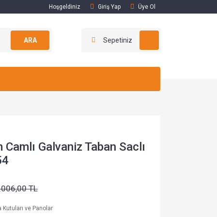
Hoşgeldiniz
Giriş Yap
Üye Ol
ARA
Sepetiniz
 Camlı Galvaniz Taban Saclı
54
.006,00 TL
a Kutuları ve Panolar