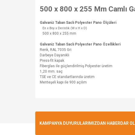
500 x 800 x 255 Mm Camlı Ga
Galvaniz Taban Saclı Polyester Pano Ölçüleri
En x Boy x Derinlik (W x H x D)
500 x 800 x 255 mm
Galvaniz Taban Saclı Polyester Pano
Özellikleri
Renk, RAL 7035 Gri
Darbeye Dayanıklı
Press-fit kapak
Fiberglas ile güçlendirilmiş Polyester üretim
1,20 mm. saç
TSE ve CE standartlarında üretim
Menteşeli kapı ile 900 açılım
Bu ürünün fiyat bilgisi, resim, ürün açıklamalarında v
Görüş ve önerileriniz için teşekkür ederiz.
Ürün resmi kalitesiz, bozuk veya görüntülenemiyo
KAMPANYA DUYURULARIMIZDAN HABERDAR OLMA
Ürün açıklamasında eksik bilgiler bulunuyor.