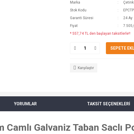
Marka
Çetin
Stok Kodu
EPCTP
Garanti Süresi
24 Ay
Fiyat
7.505,
* 557,74 TL den başlayan taksitlerle!!
SEPETE EK
Karşılaştır
YORUMLAR
TAKSİT SEÇENEKLERİ
 Camlı Galvaniz Taban Saclı Po