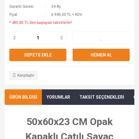
Garanti Süresi
24 Ay
Fiyat
6.940,00 TL + KDV
* 480,80 TL den başlayan taksitlerle!!
SEPETE EKLE
HEMEN AL
Karşılaştır
ÜRÜN BİLGİSİ
YORUMLAR
TAKSİT SEÇENEKLERİ
ÖN
50x60x23 CM Opak
Kapaklı Çatılı Sayaç