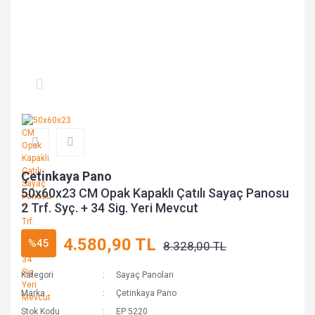
Çetinkaya Pano
50x60x23 CM Opak Kapaklı Çatılı Sayaç Panosu
2 Trf. Syç. + 34 Sig. Yeri Mevcut
4.580,90 TL
%45
8.328,00 TL
Kategori
Sayaç Panoları
Marka
Çetinkaya Pano
Stok Kodu
EP 5220