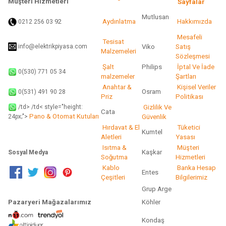
Müşteri Hizmetleri
Sayfalar
Mutlusan
92
Aydınlatma
Hakkımızda
0212 256 03
Gönder
Mesafeli
Tesisat
info@elektrikpiyasa.com
Viko
Satış
Malzemeleri
Sözleşmesi
Şalt
Philips
İptal Ve İade
0(530) 771 05 34
malzemeler
Şartları
Anahtar &
Kişisel Veriler
Osram
0(531) 491 90 28
Priz
Politikası
/td> /td< style="height:
Gizlilik Ve
Cata
Pano & Otomat Kutuları
Güvenlik
24px;">
Hırdavat & El
Tüketici
Kumtel
Aletleri
Yasası
Isıtma &
Müşteri
Kaşkar
Sosyal Medya
Soğutma
Hizmetleri
Kablo
Banka Hesap
Entes
Çeşitleri
Bilgilerimiz
Grup Arge
Pazaryeri Mağazalarımız
Köhler
Kondaş