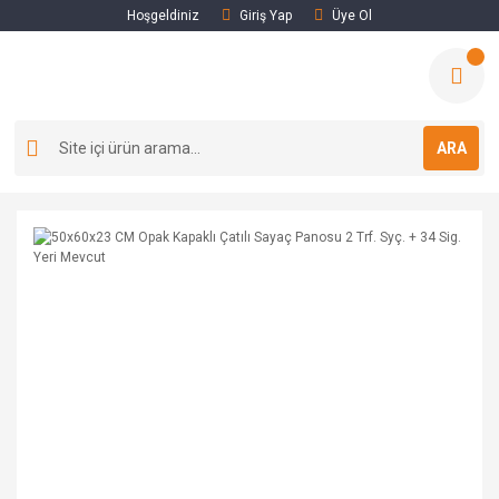
Hoşgeldiniz
Giriş Yap
Üye Ol
ARA