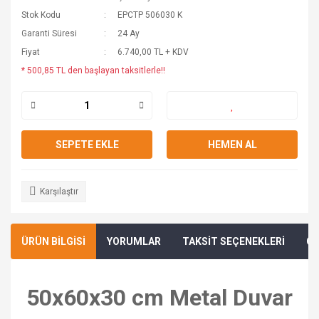
Stok Kodu
EPCTP 506030 K
Garanti Süresi
24 Ay
Fiyat
6.740,00 TL + KDV
* 500,85 TL den başlayan taksitlerle!!
SEPETE EKLE
HEMEN AL
Karşılaştır
ÜRÜN BİLGİSİ
YORUMLAR
TAKSİT SEÇENEKLERİ
ÖN
50x60x30 cm Metal Duvar