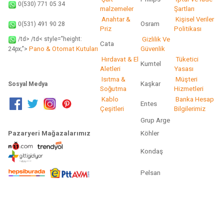
0(530) 771 05 34
malzemeler
Şartları
Anahtar &
Kişisel Veriler
Osram
0(531) 491 90 28
Priz
Politikası
/td> /td< style="height:
Gizlilik Ve
Cata
Pano & Otomat Kutuları
Güvenlik
24px;">
Hırdavat & El
Tüketici
Kumtel
Aletleri
Yasası
Isıtma &
Müşteri
Kaşkar
Sosyal Medya
Soğutma
Hizmetleri
Kablo
Banka Hesap
Entes
Çeşitleri
Bilgilerimiz
Grup Arge
Pazaryeri Mağazalarımız
Köhler
Kondaş
Pelsan