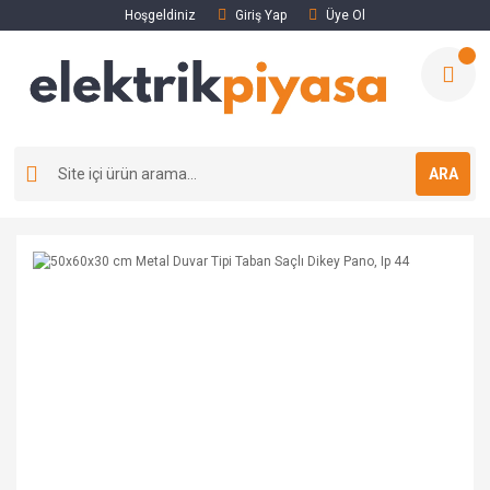
Hoşgeldiniz
Giriş Yap
Üye Ol
ARA