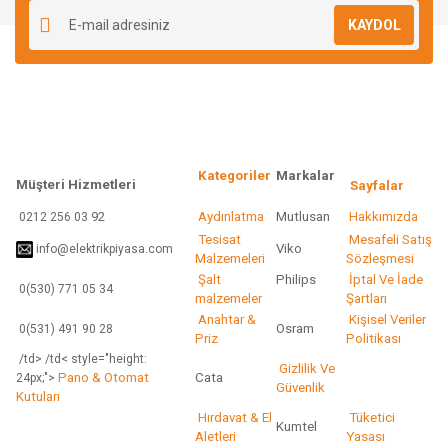
Ürün resmi kalitesiz, bozuk veya görüntülenemiyor.
KAYDOL
Ürün açıklamasında eksik bilgiler bulunuyor.
Ürün bilgilerinde hatalar bulunuyor.
Ürün fiyatı diğer sitelerden daha pahalı.
Bu ürüne benzer farklı alternatifler olmalı.
Kategoriler
Markalar
Müşteri Hizmetleri
Sayfalar
92
Aydınlatma
Mutlusan
Hakkımızda
0212 256 03
Tesisat
Mesafeli Satış
Viko
info@elektrikpiyasa.com
Gönder
Malzemeleri
Sözleşmesi
Şalt
Philips
İptal Ve İade
0(530) 771 05 34
malzemeler
Şartları
Anahtar &
Kişisel Veriler
Osram
0(531) 491 90 28
Priz
Politikası
/td> /td< style="height:
Gizlilik Ve
Pano & Otomat
Cata
24px;">
Güvenlik
Kutuları
Hırdavat & El
Tüketici
Kumtel
Aletleri
Yasası