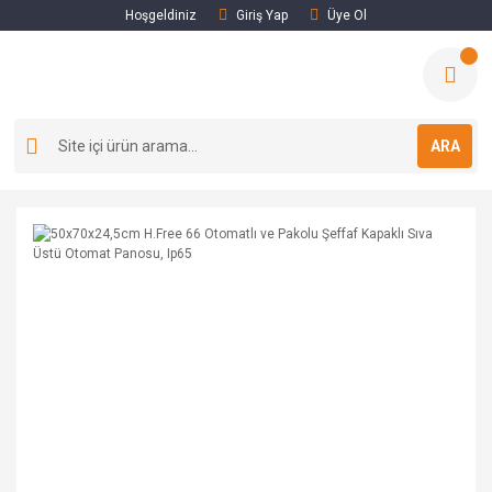
Hoşgeldiniz
Giriş Yap
Üye Ol
ARA