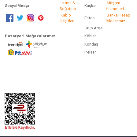
Isıtma &
Müşteri
Kaşkar
Sosyal Medya
Soğutma
Hizmetleri
Kablo
Banka Hesap
Entes
Çeşitleri
Bilgilerimiz
Grup Arge
Pazaryeri Mağazalarımız
Köhler
Kondaş
Pelsan