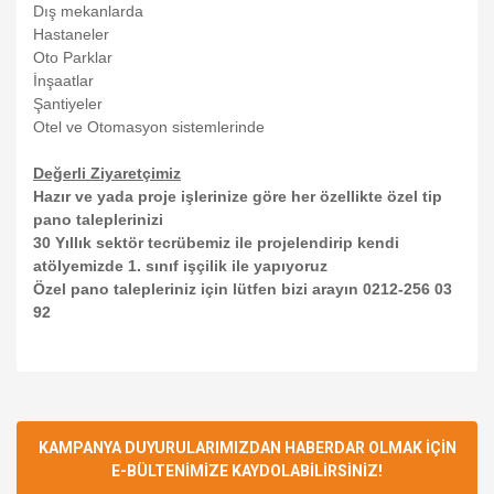
Dış mekanlarda
Hastaneler
Oto Parklar
İnşaatlar
Şantiyeler
Otel ve Otomasyon sistemlerinde
Değerli Ziyaretçimiz
Hazır ve yada proje işlerinize göre her özellikte özel tip
pano taleplerinizi
30 Yıllık sektör tecrübemiz ile projelendirip kendi
atölyemizde 1. sınıf işçilik ile yapıyoruz
Özel pano talepleriniz için lütfen bizi arayın 0212-256 03
92
Bu ürünün fiyat bilgisi, resim, ürün açıklamalarında ve diğer
konularda yetersiz gördüğünüz noktaları öneri formunu
Bu ürüne ilk yorumu siz yapın!
kullanarak tarafımıza iletebilirsiniz.
Görüş ve önerileriniz için teşekkür ederiz.
KAMPANYA DUYURULARIMIZDAN HABERDAR OLMAK İÇİN
E-BÜLTENİMİZE KAYDOLABİLİRSİNİZ!
Yorum Yaz