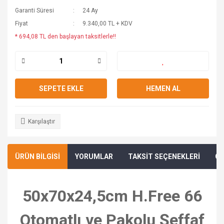
Garanti Süresi
24 Ay
Fiyat
9.340,00 TL + KDV
* 694,08 TL den başlayan taksitlerle!!
SEPETE EKLE
HEMEN AL
Karşılaştır
ÜRÜN BİLGİSİ
YORUMLAR
TAKSİT SEÇENEKLERİ
ÖN
50x70x24,5cm H.Free 66
Otomatlı ve Pakolu Şeffaf