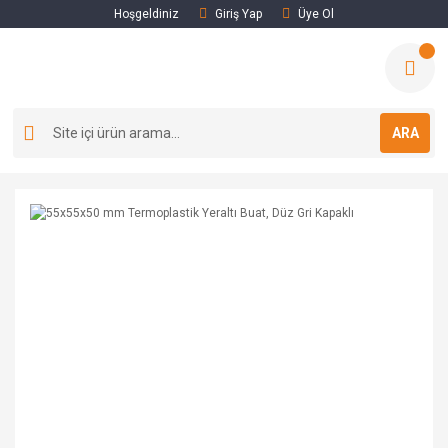
Hoşgeldiniz
Giriş Yap
Üye Ol
ARA