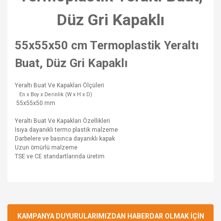
Düz Gri Kapaklı
55x55x50 cm Termoplastik Yeraltı
Buat, Düz Gri Kapaklı
Yeraltı Buat Ve Kapakları Ölçüleri
En x Boy x Derinlik (W x H x D)
55x55x50 mm
Yeraltı Buat Ve Kapakları Özellikleri
Isıya dayanıklı termo plastik malzeme
Darbelere ve basınca dayanıklı kapak
Uzun ömürlü malzeme
TSE ve CE standartlarında üretim
Bu ürünün fiyat bilgisi, resim, ürün açıklamalarında ve diğer
konularda yetersiz gördüğünüz noktaları öneri formunu
Bu ürüne ilk yorumu siz yapın!
kullanarak tarafımıza iletebilirsiniz.
Görüş ve önerileriniz için teşekkür ederiz.
KAMPANYA DUYURULARIMIZDAN HABERDAR OLMAK İÇİN