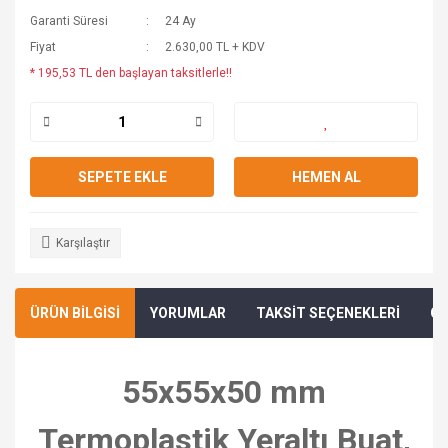
Garanti Süresi
24 Ay
Fiyat
2.630,00 TL + KDV
* 195,53 TL den başlayan taksitlerle!!
SEPETE EKLE
HEMEN AL
Karşılaştır
ÜRÜN BİLGİSİ
YORUMLAR
TAKSİT SEÇENEKLERİ
ÖN
55x55x50 mm
Termoplastik Yeraltı Buat,