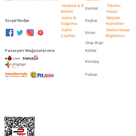
Hırdavat & El
Tüketici
Kumtel
Aletleri
Yasası
Isıtma &
Müşteri
Kaşkar
Sosyal Medya
Soğutma
Hizmetleri
Kablo
Banka Hesap
Entes
Çeşitleri
Bilgilerimiz
Grup Arge
Pazaryeri Mağazalarımız
Köhler
Kondaş
Pelsan