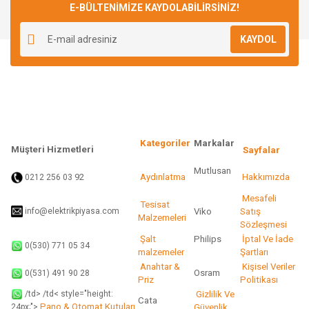
E-BÜLTENİMİZE KAYDOLABİLİRSİNİZ!
Yorum Yaz
Ürün resmi kalitesiz, bozuk veya görüntülenemiyor.
KAYDOL
Ürün açıklamasında eksik bilgiler bulunuyor.
Ürün bilgilerinde hatalar bulunuyor.
Ürün fiyatı diğer sitelerden daha pahalı.
Bu ürüne benzer farklı alternatifler olmalı.
Kategoriler
Markalar
Müşteri Hizmetleri
Sayfalar
Mutlusan
92
Aydınlatma
Hakkımızda
0212 256 03
Gönder
Mesafeli
Tesisat
info@elektrikpiyasa.com
Viko
Satış
Malzemeleri
Sözleşmesi
Şalt
Philips
İptal Ve İade
0(530) 771 05 34
malzemeler
Şartları
Anahtar &
Kişisel Veriler
Osram
0(531) 491 90 28
Priz
Politikası
/td> /td< style="height:
Gizlilik Ve
Cata
Pano & Otomat Kutuları
Güvenlik
24px;">