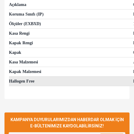
Açıklama
Koruma Sınıfı (IP)
Ölçüler (EXBXD)
Kasa Rengi
Kapak Rengi
Kapak
Kasa Malzemesi
Kapak Malzemesi
Hallogen Free
Bu ürünün fiyat bilgisi, resim, ürün açıklamalarında ve diğer
konularda yetersiz gördüğünüz noktaları öneri formunu
Bu ürüne ilk yorumu siz yapın!
kullanarak tarafımıza iletebilirsiniz.
Görüş ve önerileriniz için teşekkür ederiz.
KAMPANYA DUYURULARIMIZDAN HABERDAR OLMAK İÇİN
E-BÜLTENİMİZE KAYDOLABİLİRSİNİZ!
Yorum Yaz
Ürün resmi kalitesiz, bozuk veya görüntülenemiyor.