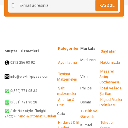
KAYDOL
Ürün açıklamasında eksik bilgiler bulunuyor.
Ürün bilgilerinde hatalar bulunuyor.
Ürün fiyatı diğer sitelerden daha pahalı.
Bu ürüne benzer farklı alternatifler olmalı.
Kategoriler
Markalar
Müşteri Hizmetleri
Sayfalar
Mutlusan
92
Aydınlatma
Hakkımızda
0212 256 03
Gönder
Mesafeli
Tesisat
info@elektrikpiyasa.com
Viko
Satış
Malzemeleri
Sözleşmesi
Şalt
Philips
İptal Ve İade
0(530) 771 05 34
malzemeler
Şartları
Anahtar &
Kişisel Veriler
Osram
0(531) 491 90 28
Priz
Politikası
/td> /td< style="height:
Gizlilik Ve
Cata
Pano & Otomat Kutuları
Güvenlik
24px;">
Hırdavat & El
Tüketici
Kumtel
Aletleri
Yasası