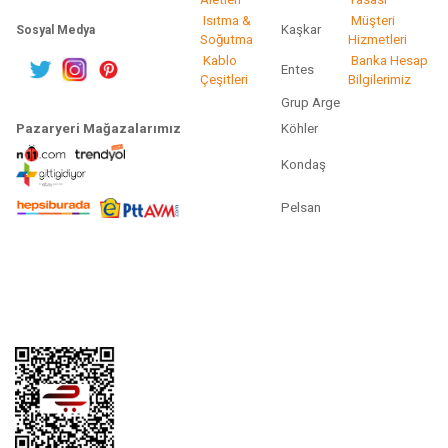
Isıtma &
Müşteri
Kaşkar
Sosyal Medya
Soğutma
Hizmetleri
Kablo
Banka Hesap
Entes
Çeşitleri
Bilgilerimiz
Grup Arge
Pazaryeri Mağazalarımız
Köhler
Kondaş
Pelsan