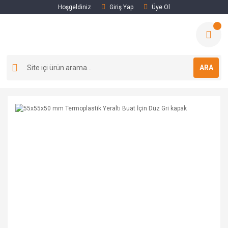
Hoşgeldiniz
Giriş Yap
Üye Ol
ARA