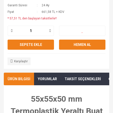
Garanti Süresi
24 Ay
Fiyat
661,58 TL + KDV
* 57,51 TL den başlayan taksitlerle!!
SEPETE EKLE
HEMEN AL
Karşılaştır
ÜRÜN BİLGİSİ
YORUMLAR
TAKSİT SEÇENEKLERİ
ÖN
55x55x50 mm
Termoplastik Yeraltı Buat