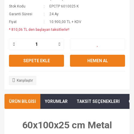
Stok Kodu
EPCTP 6010025 K
Garanti Süresi
24 Ay
Fiyat
10.900,00 TL + KDV
* 810,06 TL den başlayan taksitlerle!!
SEPETE EKLE
HEMEN AL
Karşılaştır
ÜRÜN BİLGİSİ
YORUMLAR
TAKSİT SEÇENEKLERİ
ÖN
60x100x25 cm Metal