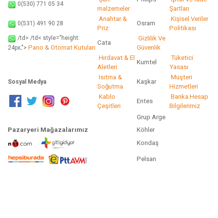
0(530) 771 05 34
malzemeler
Şartları
Anahtar &
Kişisel Veriler
Osram
0(531) 491 90 28
Priz
Politikası
/td> /td< style="height:
Gizlilik Ve
Cata
Pano & Otomat Kutuları
Güvenlik
24px;">
Hırdavat & El
Tüketici
Kumtel
Aletleri
Yasası
Isıtma &
Müşteri
Kaşkar
Sosyal Medya
Soğutma
Hizmetleri
Kablo
Banka Hesap
Entes
Çeşitleri
Bilgilerimiz
Grup Arge
Pazaryeri Mağazalarımız
Köhler
Kondaş
Pelsan