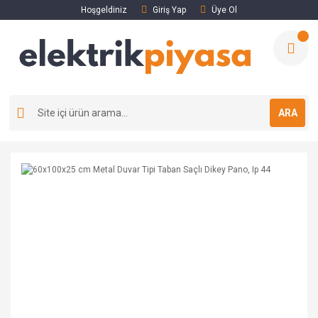
Hoşgeldiniz
Giriş Yap
Üye Ol
ARA