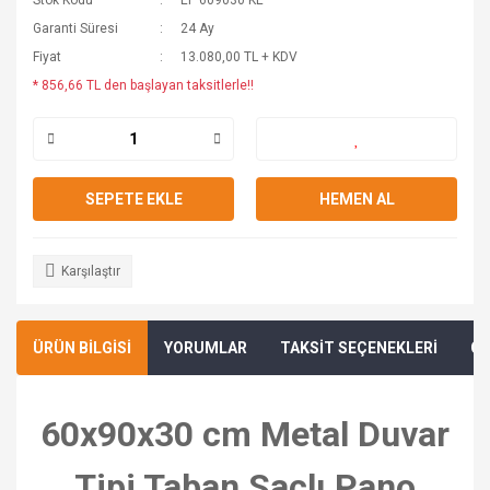
Stok Kodu
EP 609030 KE
Garanti Süresi
24 Ay
Fiyat
13.080,00 TL + KDV
* 856,66 TL den başlayan taksitlerle!!
SEPETE EKLE
HEMEN AL
Karşılaştır
ÜRÜN BİLGİSİ
YORUMLAR
TAKSİT SEÇENEKLERİ
ÖN
60x90x30 cm Metal Duvar
Tipi Taban Saclı Pano