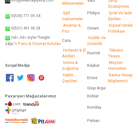
info@elektrikpiyasa.com
Viko
Satış
Malzemeleri
Sözleşmesi
Şalt
Philips
İptal Ve İade
0(530) 771 05 34
malzemeler
Şartları
Anahtar &
Kişisel Veriler
Osram
0(531) 491 90 28
Priz
Politikası
/td> /td< style="height:
Gizlilik Ve
Cata
Pano & Otomat Kutuları
Güvenlik
24px;">
Hırdavat & El
Tüketici
Kumtel
Aletleri
Yasası
Isıtma &
Müşteri
Kaşkar
Sosyal Medya
Soğutma
Hizmetleri
Kablo
Banka Hesap
Entes
Çeşitleri
Bilgilerimiz
Grup Arge
Pazaryeri Mağazalarımız
Köhler
Kondaş
Pelsan