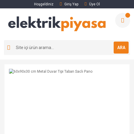
Hoşgeldiniz
Giriş Yap
Üye Ol
ARA