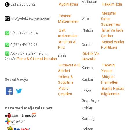
Mutlusan
92
Aydınlatma
Hakkımızda
0212 256 03
Gönder
Mesafeli
Tesisat
info@elektrikpiyasa.com
Viko
Satış
Malzemeleri
Sözleşmesi
Şalt
Philips
İptal Ve İade
0(530) 771 05 34
malzemeler
Şartları
Anahtar &
Kişisel Veriler
Osram
0(531) 491 90 28
Priz
Politikası
/td> /td< style="height:
Gizlilik Ve
Cata
Pano & Otomat Kutuları
Güvenlik
24px;">
Hırdavat & El
Tüketici
Kumtel
Aletleri
Yasası
Isıtma &
Müşteri
Kaşkar
Sosyal Medya
Soğutma
Hizmetleri
Kablo
Banka Hesap
Entes
Çeşitleri
Bilgilerimiz
Grup Arge
Pazaryeri Mağazalarımız
Köhler
Kondaş
Pelsan