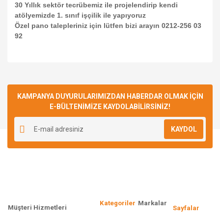
30 Yıllık sektör tecrübemiz ile projelendirip kendi
atölyemizde 1. sınıf işçilik ile yapıyoruz
Özel pano talepleriniz için lütfen bizi arayın 0212-256 03
92
Bu ürünün fiyat bilgisi, resim, ürün açıklamalarında ve diğer
konularda yetersiz gördüğünüz noktaları öneri formunu
Bu ürüne ilk yorumu siz yapın!
kullanarak tarafımıza iletebilirsiniz.
Görüş ve önerileriniz için teşekkür ederiz.
KAMPANYA DUYURULARIMIZDAN HABERDAR OLMAK İÇİN
E-BÜLTENİMİZE KAYDOLABİLİRSİNİZ!
Yorum Yaz
Ürün resmi kalitesiz, bozuk veya görüntülenemiyor.
KAYDOL
Ürün açıklamasında eksik bilgiler bulunuyor.
Ürün bilgilerinde hatalar bulunuyor.
Ürün fiyatı diğer sitelerden daha pahalı.
Bu ürüne benzer farklı alternatifler olmalı.
Kategoriler
Markalar
Müşteri Hizmetleri
Sayfalar