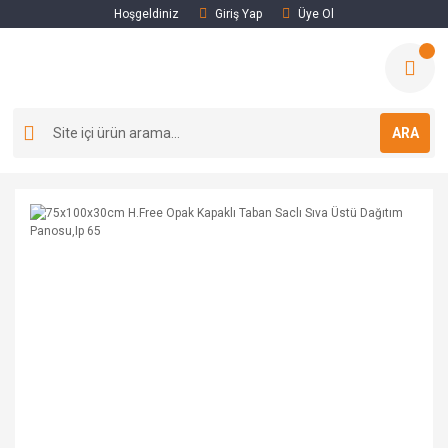
Hoşgeldiniz
Giriş Yap
Üye Ol
ARA