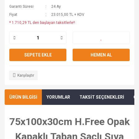
Garanti Süresi
24 Ay
Fiyat
23.015,00 TL + KDV
* 1.710,29 TL den başlayan taksitlerle!!
SEPETE EKLE
HEMEN AL
Karşılaştır
ÜRÜN BİLGİSİ
YORUMLAR
TAKSİT SEÇENEKLERİ
ÖN
75x100x30cm H.Free Opak
Kapaklı Taban Saclı Sıva