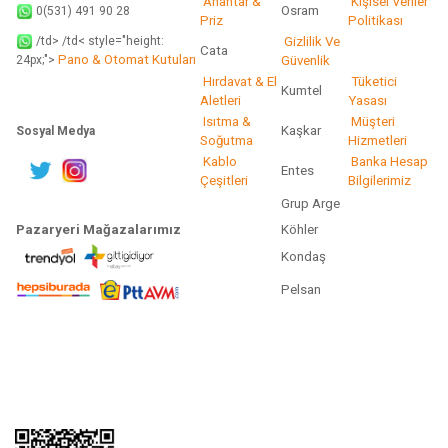
Anahtar &
Kişisel Veriler
Osram
0(531) 491 90 28
Priz
Politikası
/td> /td< style="height:
Gizlilik Ve
Cata
Pano & Otomat Kutuları
Güvenlik
24px;">
Hırdavat & El
Tüketici
Kumtel
Aletleri
Yasası
Isıtma &
Müşteri
Kaşkar
Sosyal Medya
Soğutma
Hizmetleri
Kablo
Banka Hesap
Entes
Çeşitleri
Bilgilerimiz
Grup Arge
Pazaryeri Mağazalarımız
Köhler
Kondaş
Pelsan