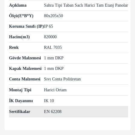
Açıklama
Sahra Tipi Taban Saclı Harici Tam Etanj Panolar
Ölçü(E*B*Y)
80x205x50
Koruma Sınıfı (IP)
IP 65
Hacim(m3)
820000
Renk
RAL 7035
Gövde Malzemesi
1 mm DKP
Kapak Malzemesi
1 mm DKP
Conta Malzemesi
Sıvı Conta Poliüretan
Montaj Tipi
Harici Ortam
İK Dayanımı
IK 10
Sertifikalar
EN 62208
Bu ürünün fiyat bilgisi, resim, ürün açıklamalarında ve diğer