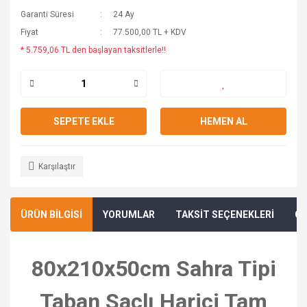
Garanti Süresi
24 Ay
Fiyat
77.500,00 TL + KDV
* 5.759,06 TL den başlayan taksitlerle!!
SEPETE EKLE
HEMEN AL
Karşılaştır
ÜRÜN BİLGİSİ
YORUMLAR
TAKSİT SEÇENEKLERİ
ÖN
80x210x50cm Sahra Tipi
Taban Saclı Harici Tam