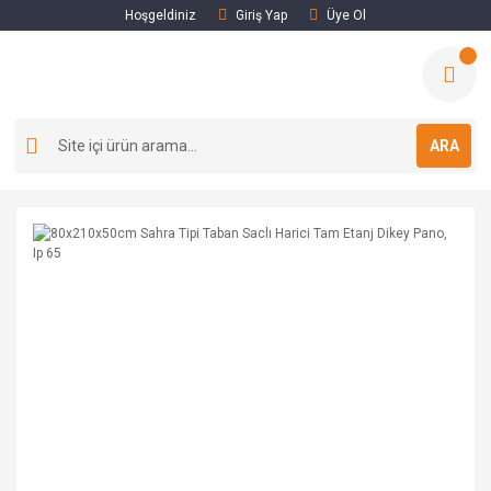
Hoşgeldiniz
Giriş Yap
Üye Ol
ARA